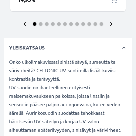
YLEISKATSAUS
Onko ulkoilmakuvissasi sinistä sävyä, sumeutta tai
värivirheitä? CELLONIC UV-suotimilla lisäät kuviisi
kontrastia ja terävyyttä.
UV-suodin on ihanteellinen erityisesti
maisemakuvaukseen paikoissa, joissa linssiin ja
sensoriin pääsee paljon auringonvaloa, kuten veden
äärellä. Aurinkosuodin suodattaa tehokkaasti
häiritsevän UV-säteilyn ja korjaa UV-valon
aiheuttaman epäterävyyden, sinisävyt ja värivirheet.