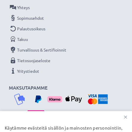
Olemme vuonna 2004 perustettu kansainvälinen
Yhteys
verkkokauppa, joka tarjoaa laadukkaita tuotteita, ja
Sopimusehdot
siksi tarjoamme 36 kuukauden takuun!
Palautusoikeus
Takuu
Turvallisuus & Sertifioinnit
Tietosuojaseloste
Yritystiedot
MAKSUTAPAMME
×
TOIMITUSKUMPPANIMME
Käytämme evästeitä sisällön ja mainosten personointiin,