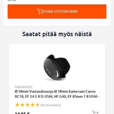
LISÄÄ OSTOSKORIIN
Saatat pitää myös näistä
TARVIKKEET
Ø 58mm Vastavalosuoja Ø 58mm kameraan Canon
XC10, EF 24 2.8 IS USM, HF G40, EF 85mm 1.8 USM -
suodinkierteeseen kiinnitettävä kukkamalli /
(36 arvostelut)
tulppaani / terälehti vastavalosuoja tuotemerkiltä
CELLONIC
14,95 €