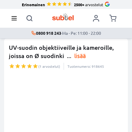
Erinomainen
2500+
arvostelut
0800 918 243
·
Ma - Pe: 11:00 - 22:00
UV-suodin objektiiveille ja kameroille,
joissa on Ø suodinki
...
lisää
(1 arvostelut)
Tuotenumero: 918645