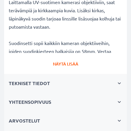
Laittamalla UV-suotimen kamerasi objektiiviin, saat
terävämpiä ja kirkkaampia kuvia. Lisäksi kirkas,
läpinäkyvä suodin tarjoaa linssille lisäsuojaa kolhuja tai
putoamista vastaan.
Suodinsetti sopii kaikkiin kameran objektiiveihin,
joiden suodinkierteen halkaisija on 58mm. Vertaa
objektiivisi merkkiä tuotteemme
NÄYTÄ LISÄÄ
yhteensopivuustietoihin.
TEKNISET TIEDOT
Parempi kuvanlaatu väreistä tai
valotuksesta tinkimättä:
✔ Terävämpiä ja kirkkaampia kuvia: korjaa UV-valon
YHTEENSOPIVUUS
aiheuttaman epäterävyyden, sinisävyt ja värivirheet
✔ Alkuperäinen värintoisto: kirkas suodin,
ARVOSTELUT
värineutraali lasi