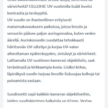
värivirheitä? CELLONIC UV-suotimilla lisäät kuviisi
kontrastia ja terävyyttä.
UV-suodin on ihanteellinen erityisesti
maisemakuvaukseen paikoissa, joissa linssiin ja
sensoriin pääsee paljon auringonvaloa, kuten veden
äärellä. Aurinkosuodin suodattaa tehokkaasti
häiritsevän UV-säteilyn ja korjaa UV-valon
aiheuttaman epäterävyyden, sinisävyt ja värivirheet.
Laittamalla UV-suotimen kamerasi objektiiviin, saat
terävämpiä ja kirkkaampia kuvia. Lisäksi kirkas,
läpinäkyvä suodin tarjoaa linssille lisäsuojaa kolhuja tai
putoamista vastaan.
Suodinsetti sopii kaikkiin kameran objektiiveihin,
joiden suodinkierteen halkaisija on 62mm. Vertaa
objektiivisi merkkiä tuotteemme