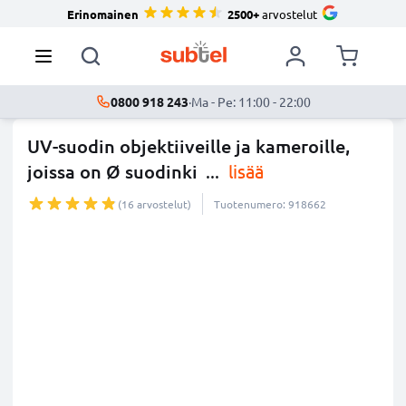
Erinomainen
2500+
arvostelut
0800 918 243
·
Ma - Pe: 11:00 - 22:00
UV-suodin objektiiveille ja kameroille,
joissa on Ø suodinki
...
lisää
(16 arvostelut)
Tuotenumero: 918662