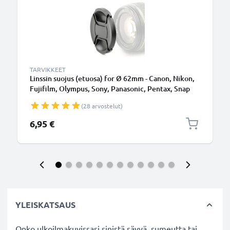
TARVIKKEET
Linssin suojus (etuosa) for Ø 62mm - Canon, Nikon,
Fujifilm, Olympus, Sony, Panasonic, Pentax, Snap
On: Inside handle / Central Pinch Suojus Kansi
(28 arvostelut)
6,95 €
YLEISKATSAUS
Onko ulkoilmakuvissasi sinistä sävyä, sumeutta tai