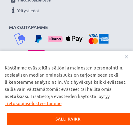
Yritystiedot
MAKSUTAPAMME
×
TOIMITUSKUMPPANIMME
Käytämme evästeitä sisällön ja mainosten personointiin,
sosiaalisen median ominaisuuksien tarjoamiseen sekä
liikenteemme analysointiin. Voit hyväksyä kaikki evästeet,
sallia vain välttämättömät evästeet tai hallita omia
© subtel.fi 2026
asetuksiasi. Lisätietoja evästeiden käytöstä löytyy
Kaikki hinnat sisältävät arvonlisäveron, mutta ei
toimituskuluja. Kaikki sivuillamme mainitut tavaramerkit ovat
Tietosuojaselosteestamme
.
omistajiensa rekisteröimiä tavaramerkkejä, ja ne mainitaan
verkkosivuillamme ainoastaan tuotteitamme koskevan
SALLI KAIKKI
tiedon vuoksi.