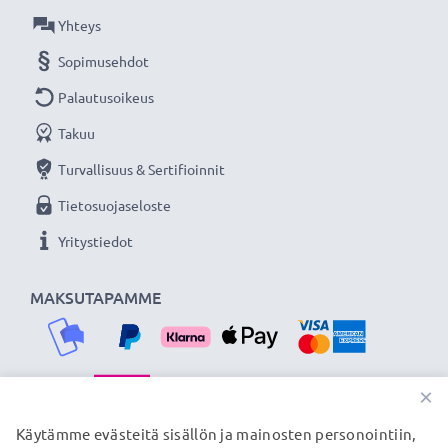
Olemme vuonna 2004 perustettu kansainvälinen
Yhteys
verkkokauppa, joka tarjoaa laadukkaita tuotteita, ja
Sopimusehdot
siksi tarjoamme 36 kuukauden takuun!
Palautusoikeus
Takuu
Turvallisuus & Sertifioinnit
Tietosuojaseloste
Yritystiedot
MAKSUTAPAMME
×
TOIMITUSKUMPPANIMME
Käytämme evästeitä sisällön ja mainosten personointiin,