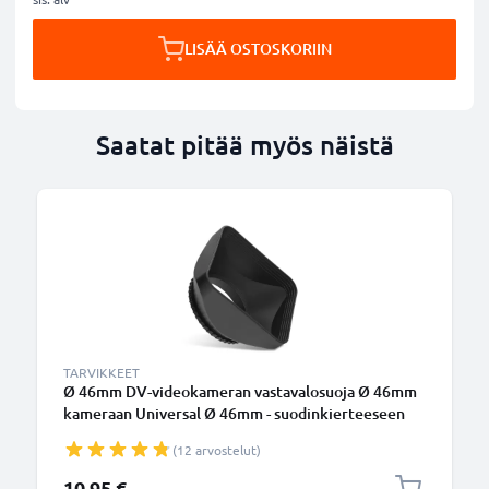
LISÄÄ OSTOSKORIIN
Saatat pitää myös näistä
TARVIKKEET
Ø 46mm DV-videokameran vastavalosuoja Ø 46mm
kameraan Universal Ø 46mm - suodinkierteeseen
kiinnitettävä kulmikas vastavalosuoja tuotemerkiltä
(12 arvostelut)
CELLONIC
10,95 €