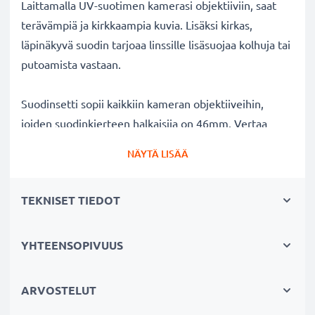
Laittamalla UV-suotimen kamerasi objektiiviin, saat
terävämpiä ja kirkkaampia kuvia. Lisäksi kirkas,
läpinäkyvä suodin tarjoaa linssille lisäsuojaa kolhuja tai
putoamista vastaan.
Suodinsetti sopii kaikkiin kameran objektiiveihin,
joiden suodinkierteen halkaisija on 46mm. Vertaa
objektiivisi merkkiä tuotteemme
NÄYTÄ LISÄÄ
yhteensopivuustietoihin.
TEKNISET TIEDOT
Parempi kuvanlaatu väreistä tai
valotuksesta tinkimättä:
✔ Terävämpiä ja kirkkaampia kuvia: korjaa UV-valon
YHTEENSOPIVUUS
aiheuttaman epäterävyyden, sinisävyt ja värivirheet
✔ Alkuperäinen värintoisto: kirkas suodin,
ARVOSTELUT
värineutraali lasi