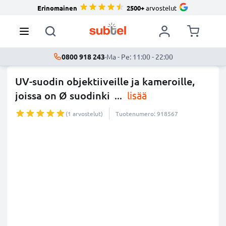
Erinomainen
2500+
arvostelut
0800 918 243
·
Ma - Pe: 11:00 - 22:00
UV-suodin objektiiveille ja kameroille,
joissa on Ø suodinki
...
lisää
(1 arvostelut)
Tuotenumero: 918567