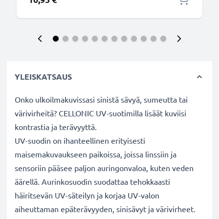
YLEISKATSAUS
Onko ulkoilmakuvissasi sinistä sävyä, sumeutta tai
värivirheitä? CELLONIC UV-suotimilla lisäät kuviisi
kontrastia ja terävyyttä.
UV-suodin on ihanteellinen erityisesti
maisemakuvaukseen paikoissa, joissa linssiin ja
sensoriin pääsee paljon auringonvaloa, kuten veden
äärellä. Aurinkosuodin suodattaa tehokkaasti
häiritsevän UV-säteilyn ja korjaa UV-valon
aiheuttaman epäterävyyden, sinisävyt ja värivirheet.