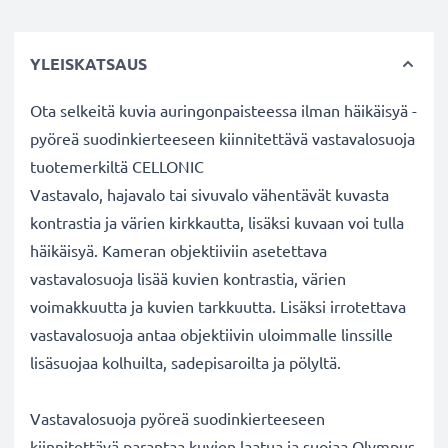
YLEISKATSAUS
Ota selkeitä kuvia auringonpaisteessa ilman häikäisyä -
pyöreä suodinkierteeseen kiinnitettävä vastavalosuoja
tuotemerkiltä CELLONIC
Vastavalo, hajavalo tai sivuvalo vähentävät kuvasta
kontrastia ja värien kirkkautta, lisäksi kuvaan voi tulla
häikäisyä. Kameran objektiiviin asetettava
vastavalosuoja lisää kuvien kontrastia, värien
voimakkuutta ja kuvien tarkkuutta. Lisäksi irrotettava
vastavalosuoja antaa objektiivin uloimmalle linssille
lisäsuojaa kolhuilta, sadepisaroilta ja pölyltä.
Vastavalosuoja pyöreä suodinkierteeseen
kiinnitettävä parantaa kuvien laatua ja suojaa Olympus