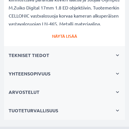
M.Zuiko Digital 17mm 1.8 ED objektiivin. Tuotemerkin
CELLONIC vastvalosuoja korvaa kameran alkuperäisen
vastavalosuojan LN-46S. Metalli materiaalina.
NÄYTÄ LISÄÄ
Vastavalosuoja LN-46S pyöreä suodinkierteeseen
kiinnitettävä tuotemerkiltä CELLONIC
TEKNISET TIEDOT
✔ 100% yhteensopiva Olympus kameraan
✔ Lisää värien syvyyttä, kontrastia ja yksityiskohtia
✔ Sopii objektiiveihin: zoomobjektiivi, teleobjektiivi,
YHTEENSOPIVUUS
makro-objektiivi ja muotokuvaobjektiivi
✔ Vähentää taustavaloa, sivuvaloa ja linssiin tulevaa
ARVOSTELUT
hajavaloa
✔ Suojaa linssiä sateelta, pölyltä sekä muilta tahroilta
TUOTETURVALLISUUS
ja iskuilta
✔ Vastavalosuojassa on oma kierre linssisuojuksen tai
suotimien kiinnittämiseksi