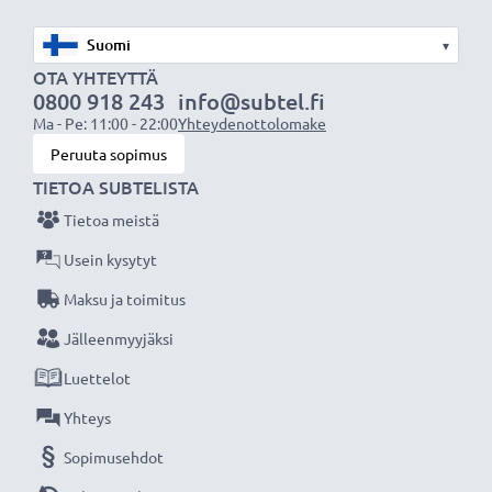
✔ Tämä vastavalosuoja vastaa alkuperäistä
▾
vastavalosuojaa
OTA YHTEYTTÄ
✔ Vastavalosuoja muotokuva- ja teleobjektiiveille
0800 918 243
info@subtel.fi
✔ Voidaan yhdistää linssisuojukseen, objektiivin
Ma - Pe: 11:00 - 22:00
Yhteydenottolomake
suojukseen tai suotimiin
Peruuta sopimus
✔ Yleinen vastavalosuoja kaikkiin objektiivin
TIETOA SUBTELISTA
suodinkierteisiin, joissa on sama halkaisija
Tietoa meistä
Usein kysytyt
Tekniset tiedot:
Maksu ja toimitus
Materiaali:
Metalli
Muoto:
pyöreä
Jälleenmyyjäksi
Luettelot
Lisää yksityiskohtia, kontrastia ja väriä
Yhteys
- Vastavalosuoja pyöreä suodinkierteeseen
Sopimusehdot
kiinnitettävä tuotemerkiltä CELLONIC 3 vuoden