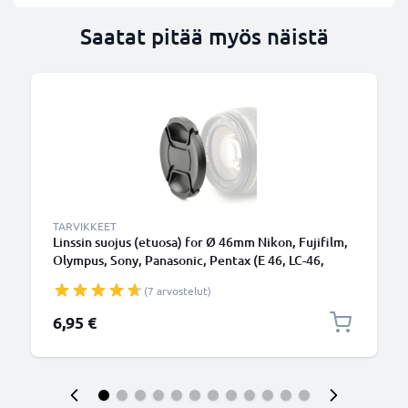
Saatat pitää myös näistä
TARVIKKEET
Linssin suojus (etuosa) for Ø 46mm Nikon, Fujifilm,
Olympus, Sony, Panasonic, Pentax (E 46, LC-46,
DMW-LFC46GU, LCF-46), Snap On: Inside handle /
(7 arvostelut)
Central Pinch Suojus Kansi
6,95 €