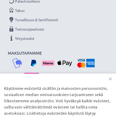
takuulla!
Palautusoikeus
Takuu
Turvallisuus & Sertifioinnit
Tietosuojaseloste
Yritystiedot
MAKSUTAPAMME
×
TOIMITUSKUMPPANIMME
Käytämme evästeitä sisällön ja mainosten personointiin,
sosiaalisen median ominaisuuksien tarjoamiseen sekä
liikenteemme analysointiin. Voit hyväksyä kaikki evästeet,
sallia vain välttämättömät evästeet tai hallita omia
© subtel.fi 2026
asetuksiasi. Lisätietoja evästeiden käytöstä löytyy
Kaikki hinnat sisältävät arvonlisäveron, mutta ei