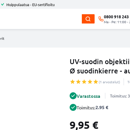
Huippulaatua - EU-sertifioitu
0800 918 243
Ma - Pe: 11:00 -
rit
UV-suodin objektiiv
Ø suodinkierre - a
(1 arvostelut)
T
Varastossa
Toimitus: 3
2.95 €
Toimitus:
9,95 €