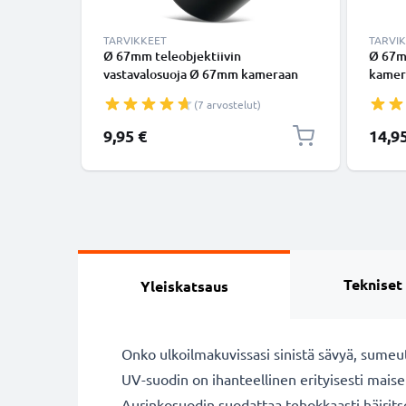
TARVIKKEET
TARVI
Ø 67mm teleobjektiivin
Ø 67m
vastavalosuoja Ø 67mm kameraan
kamer
Universal Ø 67mm -
Sony 
(7 arvostelut)
suodinkierteeseen kiinnitettävä
suodin
pyöreä vastavalosuoja tuotemerkiltä
kukkam
9,95 €
14,9
CELLONIC
vastav
CELLO
Tekniset
Yleiskatsaus
Onko ulkoilmakuvissasi sinistä sävyä, sumeutt
UV-suodin on ihanteellinen erityisesti maise
Aurinkosuodin suodattaa tehokkaasti häirits