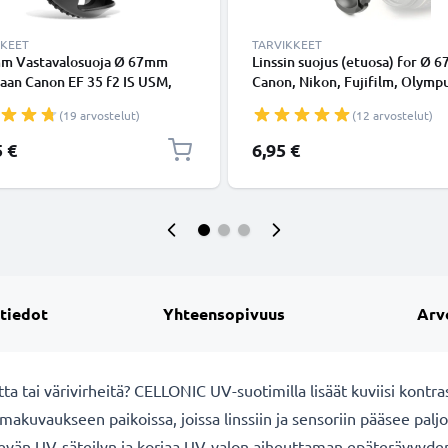
KKEET
TARVIKKEET
m Vastavalosuoja Ø 67mm
Linssin suojus (etuosa) for Ø 
aan Canon EF 35 f2 IS USM,
Canon, Nikon, Fujifilm, Olympu
SEL85F18, Sony SEL18200 -
Sony, Panasonic, Pentax, Snap
(19 arvostelut)
(12 arvostelut)
kierteeseen kiinnitettävä
Inside handle / Central Pinch 
alli / tulppaani / terälehti
Kansi
5 €
6,95 €
alosuoja tuotemerkiltä
NIC
 tiedot
Yhteensopivuus
Arv
a tai värivirheitä? CELLONIC UV-suotimilla lisäät kuviisi kontras
makuvaukseen paikoissa, joissa linssiin ja sensoriin pääsee palj
evän UV-säteilyn ja korjaa UV-valon aiheuttaman epäterävyyden, 