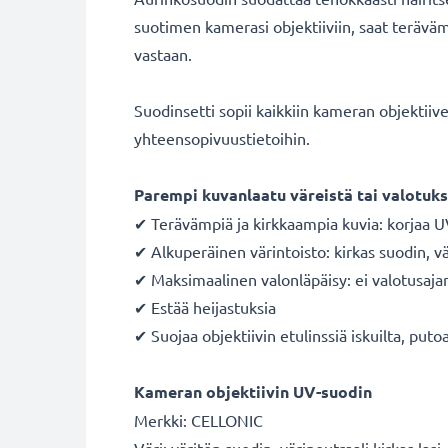
suotimen kamerasi objektiiviin, saat terävämpi
vastaan.
Suodinsetti sopii kaikkiin kameran objektii
yhteensopivuustietoihin.
Parempi kuvanlaatu väreistä tai valotuks
✔ Terävämpiä ja kirkkaampia kuvia: korjaa U
✔ Alkuperäinen värintoisto: kirkas suodin, vär
✔ Maksimaalinen valonläpäisy: ei valotusaja
✔ Estää heijastuksia
✔ Suojaa objektiivin etulinssiä iskuilta, putoa
Kameran objektiivin UV-suodin
Merkki: CELLONIC