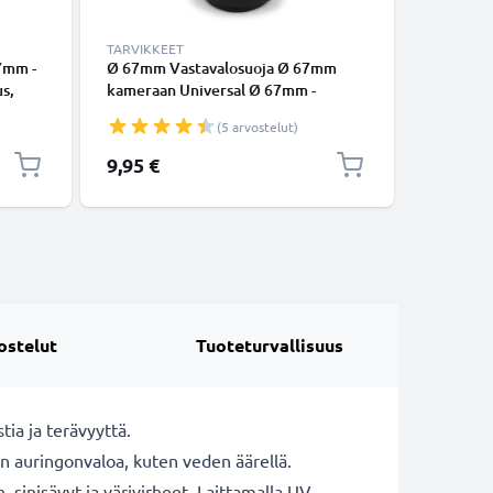
TARVIKKEET
KAAPELIT
67mm -
Ø 67mm Vastavalosuoja Ø 67mm
USB C Ty
s,
kameraan Universal Ø 67mm -
lataus- j
 On:
suodinkierteeseen kiinnitettävä
USB C Ty
(5 arvostelut)
Suojus
pehmeä / taitettava vastavalosuoja
USB-kaap
tuotemerkiltä CELLONIC
9,95 €
6,95 €
ostelut
Tuoteturvallisuus
tia ja terävyyttä.
on auringonvaloa, kuten veden äärellä.
sinisävyt ja värivirheet. Laittamalla UV-