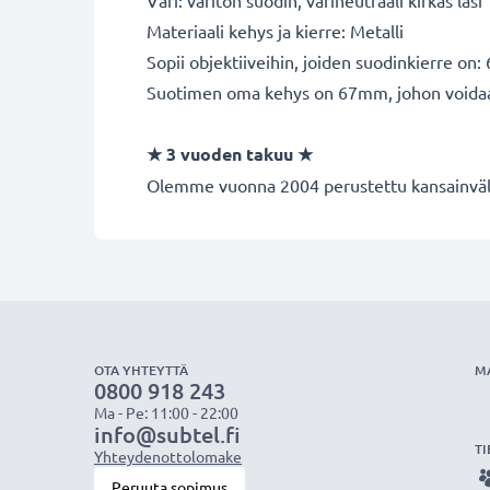
Väri: väritön suodin, värineutraali kirkas lasi
Materiaali kehys ja kierre: Metalli
Sopii objektiiveihin, joiden suodinkierre on
Suotimen oma kehys on 67mm, johon voidaan k
★ 3 vuoden takuu ★
Olemme vuonna 2004 perustettu kansainvälin
OTA YHTEYTTÄ
M
0800 918 243
Ma - Pe: 11:00 - 22:00
info@subtel.fi
TI
Yhteydenottolomake
Peruuta sopimus