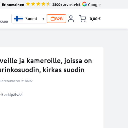
Erinomainen
2500+
arvostelut
Google
B2B
0,00 €
▾
Vaihda miniva
 22:00
eille ja kameroille, joissa on
urinkosuodin, kirkas suodin
uotenumero: 918692
-5 arkipäivää