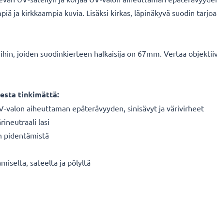
ä ja kirkkaampia kuvia. Lisäksi kirkas, läpinäkyvä suodin tarjoaa
veihin, joiden suodinkierteen halkaisija on 67mm. Vertaa objekt
esta tinkimättä:
V-valon aiheuttaman epäterävyyden, sinisävyt ja värivirheet
ineutraali lasi
n pidentämistä
miselta, sateelta ja pölyltä