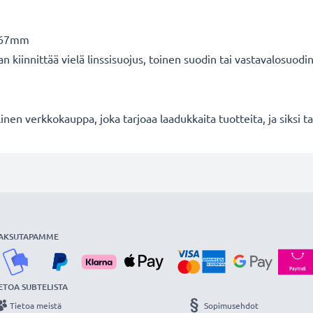
: 67mm
iinnittää vielä linssisuojus, toinen suodin tai vastavalosuodi
en verkkokauppa, joka tarjoaa laadukkaita tuotteita, ja siksi
AKSUTAPAMME
ETOA SUBTELISTA
Tietoa meistä
Sopimusehdot