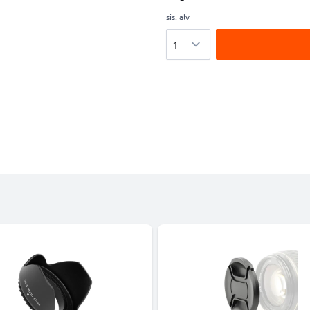
sis. alv
Määrä