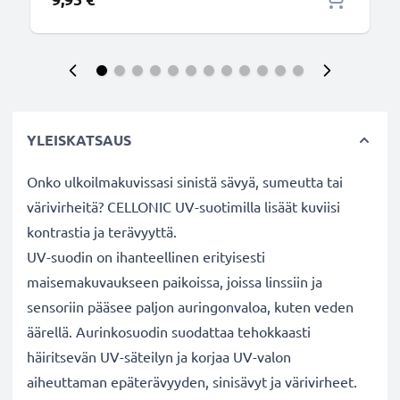
YLEISKATSAUS
Onko ulkoilmakuvissasi sinistä sävyä, sumeutta tai
värivirheitä? CELLONIC UV-suotimilla lisäät kuviisi
kontrastia ja terävyyttä.
UV-suodin on ihanteellinen erityisesti
maisemakuvaukseen paikoissa, joissa linssiin ja
sensoriin pääsee paljon auringonvaloa, kuten veden
äärellä. Aurinkosuodin suodattaa tehokkaasti
häiritsevän UV-säteilyn ja korjaa UV-valon
aiheuttaman epäterävyyden, sinisävyt ja värivirheet.