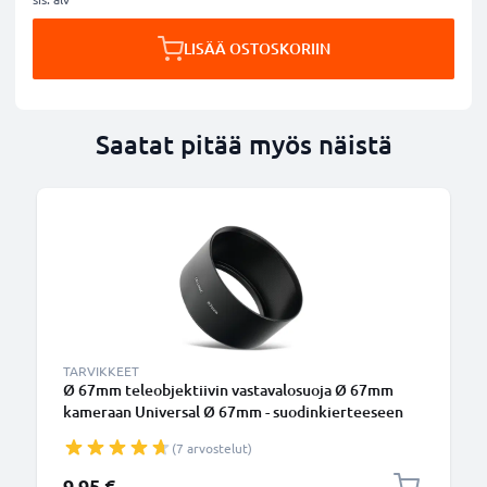
LISÄÄ OSTOSKORIIN
Saatat pitää myös näistä
TARVIKKEET
Ø 67mm teleobjektiivin vastavalosuoja Ø 67mm
kameraan Universal Ø 67mm - suodinkierteeseen
kiinnitettävä pyöreä vastavalosuoja tuotemerkiltä
(7 arvostelut)
CELLONIC
9,95 €