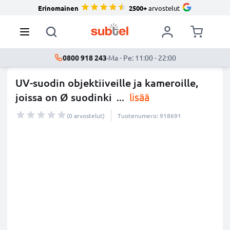
Erinomainen
2500+
arvostelut
0800 918 243
·
Ma - Pe: 11:00 - 22:00
UV-suodin objektiiveille ja kameroille,
joissa on Ø suodinki
...
lisää
(0 arvostelut)
Tuotenumero: 918691