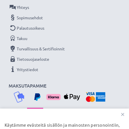
Olemme vuonna 2004 perustettu kansainvälinen
Yhteys
verkkokauppa, joka tarjoaa laadukkaita tuotteita, ja
Sopimusehdot
siksi tarjoamme 36 kuukauden takuun!
Palautusoikeus
Takuu
Turvallisuus & Sertifioinnit
Tietosuojaseloste
Yritystiedot
MAKSUTAPAMME
×
TOIMITUSKUMPPANIMME
Käytämme evästeitä sisällön ja mainosten personointiin,