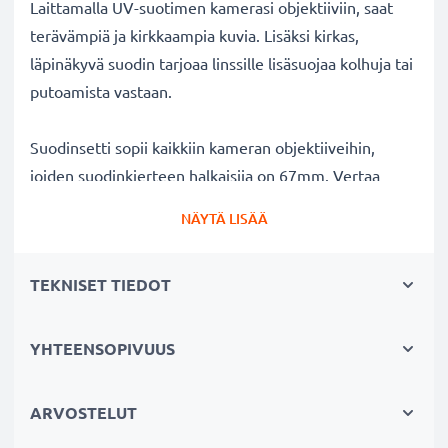
Laittamalla UV-suotimen kamerasi objektiiviin, saat
terävämpiä ja kirkkaampia kuvia. Lisäksi kirkas,
läpinäkyvä suodin tarjoaa linssille lisäsuojaa kolhuja tai
putoamista vastaan.
Suodinsetti sopii kaikkiin kameran objektiiveihin,
joiden suodinkierteen halkaisija on 67mm. Vertaa
objektiivisi merkkiä tuotteemme
NÄYTÄ LISÄÄ
yhteensopivuustietoihin.
TEKNISET TIEDOT
Parempi kuvanlaatu väreistä tai
valotuksesta tinkimättä:
✔ Terävämpiä ja kirkkaampia kuvia: korjaa UV-valon
YHTEENSOPIVUUS
aiheuttaman epäterävyyden, sinisävyt ja värivirheet
✔ Alkuperäinen värintoisto: kirkas suodin,
ARVOSTELUT
värineutraali lasi