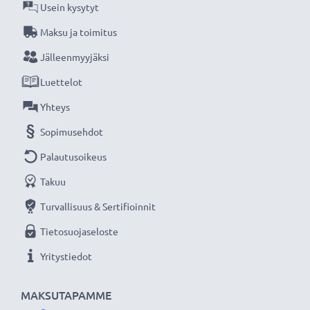
Usein kysytyt
kiinnittää vielä linssisuojus, toinen suodin tai
Maksu ja toimitus
vastavalosuodin
Jälleenmyyjäksi
★ 3 vuoden takuu ★
Luettelot
Olemme vuonna 2004 perustettu kansainvälinen
Yhteys
verkkokauppa, joka tarjoaa laadukkaita tuotteita, ja
Sopimusehdot
siksi tarjoamme 36 kuukauden takuun!
Palautusoikeus
Takuu
Turvallisuus & Sertifioinnit
Tietosuojaseloste
Yritystiedot
MAKSUTAPAMME