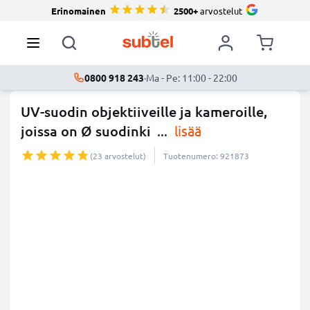
Erinomainen
2500+
arvostelut
0800 918 243
·
Ma - Pe: 11:00 - 22:00
UV-suodin objektiiveille ja kameroille,
joissa on Ø suodinki
...
lisää
(23 arvostelut)
Tuotenumero: 921873