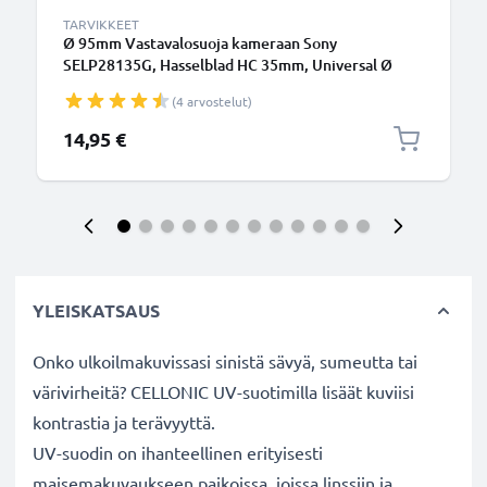
TARVIKKEET
Ø 95mm Vastavalosuoja kameraan Sony
SELP28135G, Hasselblad HC 35mm, Universal Ø
95mm - suodinkierteeseen kiinnitettävä kukkamalli
(4 arvostelut)
/ tulppaani / terälehti vastavalosuoja tuotemerkiltä
CELLONIC
14,95 €
YLEISKATSAUS
Onko ulkoilmakuvissasi sinistä sävyä, sumeutta tai
värivirheitä? CELLONIC UV-suotimilla lisäät kuviisi
kontrastia ja terävyyttä.
UV-suodin on ihanteellinen erityisesti
maisemakuvaukseen paikoissa, joissa linssiin ja