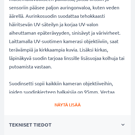
sensoriin pääsee paljon auringonvaloa, kuten veden
äärellä. Aurinkosuodin suodattaa tehokkaasti
häiritsevän UV-säteilyn ja korjaa UV-valon
aiheuttaman epäterävyyden, sinisävyt ja värivirheet.
Laittamalla UV-suotimen kamerasi objektiiviin, saat
terävämpiä ja kirkkaampia kuvia. Lisäksi kirkas,
läpinäkyvä suodin tarjoaa linssille lisäsuojaa kolhuja tai
putoamista vastaan.
Suodinsetti sopii kaikkiin kameran objektiiveihin,
joiden suodinkierteen halkaisija on 95mm. Vertaa
objektiivisi merkkiä tuotteemme
NÄYTÄ LISÄÄ
yhteensopivuustietoihin.
TEKNISET TIEDOT
Parempi kuvanlaatu väreistä tai
valotuksesta tinkimättä: