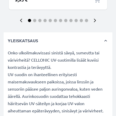
YLEISKATSAUS
Onko ulkoilmakuvissasi sinistä sävyä, sumeutta tai
värivirheitä? CELLONIC UV-suotimilla lisäät kuviisi
kontrastia ja terävyyttä.
UV-suodin on ihanteellinen erityisesti
maisemakuvaukseen paikoissa, joissa linssiin ja
sensoriin pääsee paljon auringonvaloa, kuten veden
äärellä. Aurinkosuodin suodattaa tehokkaasti
häiritsevän UV-säteilyn ja korjaa UV-valon
aiheuttaman epäterävyyden, sinisävyt ja värivirheet.