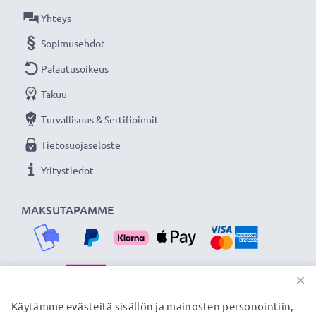
Olemme vuonna 2004 perustettu kansainvälinen
Yhteys
verkkokauppa, joka tarjoaa laadukkaita tuotteita, ja
Sopimusehdot
siksi tarjoamme 36 kuukauden takuun!
Palautusoikeus
Takuu
Turvallisuus & Sertifioinnit
Tietosuojaseloste
Yritystiedot
MAKSUTAPAMME
×
TOIMITUSKUMPPANIMME
Käytämme evästeitä sisällön ja mainosten personointiin,