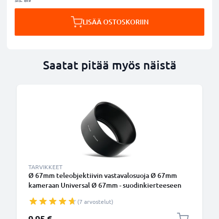
LISÄÄ OSTOSKORIIN
Saatat pitää myös näistä
TARVIKKEET
Ø 67mm teleobjektiivin vastavalosuoja Ø 67mm
kameraan Universal Ø 67mm - suodinkierteeseen
kiinnitettävä pyöreä vastavalosuoja tuotemerkiltä
(7 arvostelut)
CELLONIC
9,95 €