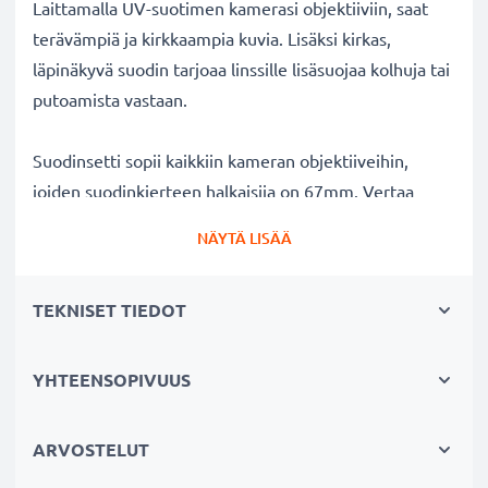
Laittamalla UV-suotimen kamerasi objektiiviin, saat
terävämpiä ja kirkkaampia kuvia. Lisäksi kirkas,
läpinäkyvä suodin tarjoaa linssille lisäsuojaa kolhuja tai
putoamista vastaan.
Suodinsetti sopii kaikkiin kameran objektiiveihin,
joiden suodinkierteen halkaisija on 67mm. Vertaa
objektiivisi merkkiä tuotteemme
NÄYTÄ LISÄÄ
yhteensopivuustietoihin.
TEKNISET TIEDOT
Parempi kuvanlaatu väreistä tai
valotuksesta tinkimättä:
✔ Terävämpiä ja kirkkaampia kuvia: korjaa UV-valon
YHTEENSOPIVUUS
aiheuttaman epäterävyyden, sinisävyt ja värivirheet
✔ Alkuperäinen värintoisto: kirkas suodin,
ARVOSTELUT
värineutraali lasi