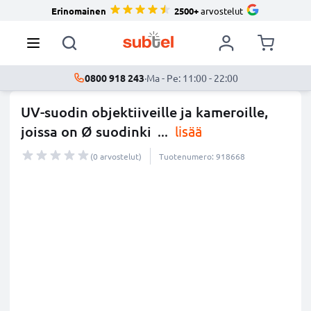
Erinomainen
2500+
arvostelut
0800 918 243
·
Ma - Pe: 11:00 - 22:00
UV-suodin objektiiveille ja kameroille,
joissa on Ø suodinki
...
lisää
(0 arvostelut)
Tuotenumero: 918668