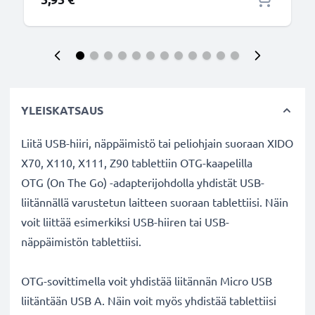
YLEISKATSAUS
Liitä USB-hiiri, näppäimistö tai peliohjain suoraan XIDO
X70, X110, X111, Z90 tablettiin OTG-kaapelilla
OTG (On The Go) -adapterijohdolla yhdistät USB-
liitännällä varustetun laitteen suoraan tablettiisi. Näin
voit liittää esimerkiksi USB-hiiren tai USB-
näppäimistön tablettiisi.
OTG-sovittimella voit yhdistää liitännän Micro USB
liitäntään USB A. Näin voit myös yhdistää tablettiisi