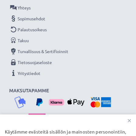
yhteensopiva, jotta voit käyttää USB-OTG-
Yhteys
datakaapelia tai OTG-sovitinkaapelia.
Sopimusehdot
Palautusoikeus
★ 3 vuoden takuu ★
Olemme vuonna 2004 perustettu kansainvälinen
Takuu
verkkokauppa, joka tarjoaa laadukkaita tuotteita, ja
Turvallisuus & Sertifioinnit
siksi tarjoamme 36 kuukauden takuun!
Tietosuojaseloste
Yritystiedot
MAKSUTAPAMME
×
TOIMITUSKUMPPANIMME
Käytämme evästeitä sisällön ja mainosten personointiin,