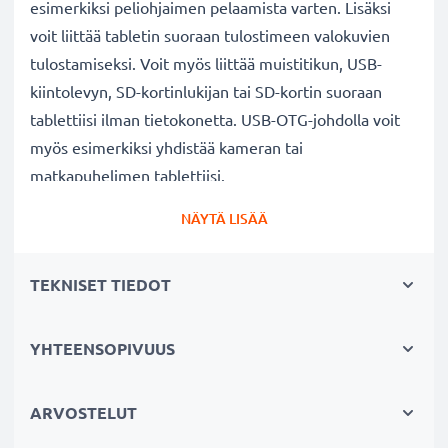
esimerkiksi peliohjaimen pelaamista varten. Lisäksi
voit liittää tabletin suoraan tulostimeen valokuvien
tulostamiseksi. Voit myös liittää muistitikun, USB-
kiintolevyn, SD-kortinlukijan tai SD-kortin suoraan
tablettiisi ilman tietokonetta. USB-OTG-johdolla voit
myös esimerkiksi yhdistää kameran tai
matkapuhelimen tablettiisi.
NÄYTÄ LISÄÄ
✔
Haluatko ohjata tablettiasi hiirellä tai kirjoittaa
näppäimistöllä?
TEKNISET TIEDOT
Liitä USB-näppäimistö tai USB-hiiri tablettiisi. Lisäksi
vaikka näyttö olisi viallinen etkä voi enää käyttää
laitetta, voit silti avata näytön lukituksen ja tallentaa
YHTEENSOPIVUUS
tärkeimmät tiedostosi.
ARVOSTELUT
✔
Pelaatko paljon tabletillasi?