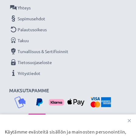
★
3 vuoden takuu
★
Yhteys
Olemme vuonna 2004 perustettu kansainvälinen
Sopimusehdot
verkkokauppa, joka tarjoaa laadukkaita tuotteita, ja
Palautusoikeus
siksi tarjoamme 36 kuukauden takuun!
Takuu
Turvallisuus & Sertifioinnit
Tietosuojaseloste
Yritystiedot
MAKSUTAPAMME
×
TOIMITUSKUMPPANIMME
Käytämme evästeitä sisällön ja mainosten personointiin,