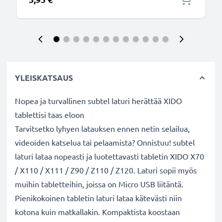
YLEISKATSAUS
Nopea ja turvallinen subtel laturi herättää XIDO
tablettisi taas eloon
Tarvitsetko lyhyen latauksen ennen netin selailua,
videoiden katselua tai pelaamista? Onnistuu! subtel
laturi lataa nopeasti ja luotettavasti tabletin XIDO X70
/ X110 / X111 / Z90 / Z110 / Z120. Laturi sopii myös
muihin tabletteihin, joissa on Micro USB liitäntä.
Pienikokoinen tabletin laturi lataa kätevästi niin
kotona kuin matkallakin. Kompaktista koostaan