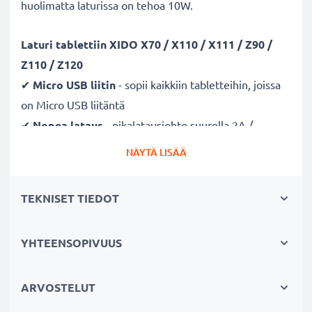
huolimatta laturissa on tehoa 10W.
Laturi
tablettiin XIDO X70 / X110 / X111 / Z90 /
Z110 / Z120
✔
Micro USB liitin
- sopii kaikkiin tabletteihin, joissa
on Micro USB liitäntä
✔
Nopea lataus
- pikalatausjohto suurella 2A /
2000mA latausnopeudella ja lyhyellä latausajalla
NÄYTÄ LISÄÄ
✔
Pieni, kevyt ja tehokas
- sopiva laturi myös
reissuun
TEKNISET TIEDOT
✔
Laadukas
- murtumaton latausjohto ja liitin
✔
Sertifioidusti turvallinen
- suojattu oikosululta,
YHTEENSOPIVUUS
ylikuumenemiselta ja ylijännitteeltä
✔
Hellävarainen ja turvallinen lataus
- moderni
verkkovirtalaturi tukee akun pitkäikäistä käyttöä
ARVOSTELUT