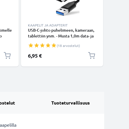
KAAPELIT JA ADAPTERIT
KAAPELIT
limelle
USB-C-johto puhelimeen, kameraan,
USB-C-jo
o
tablettiin ynm. - Musta 1,0m data- ja
Musta PV
latausjohto 3A, USB-kaapeli
(18 arvostelut)
6,95 €
5,95 €
ostelut
Tuoteturvallisuus
aapelilla