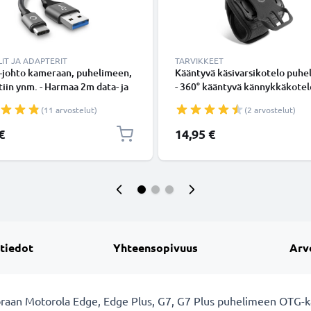
IT JA ADAPTERIT
TARVIKKEET
-johto kameraan, puhelimeen,
Kääntyvä käsivarsikotelo puhe
tiin ynm. - Harmaa 2m data- ja
- 360° kääntyvä kännykkäkotel
johto 3A, USB-kaapeli
käsivarteen tarrakiinnityksellä
(11 arvostelut)
(2 arvostelut)
€
14,95 €
 tiedot
Yhteensopivuus
Arv
suoraan Motorola Edge, Edge Plus, G7, G7 Plus puhelimeen OTG-k