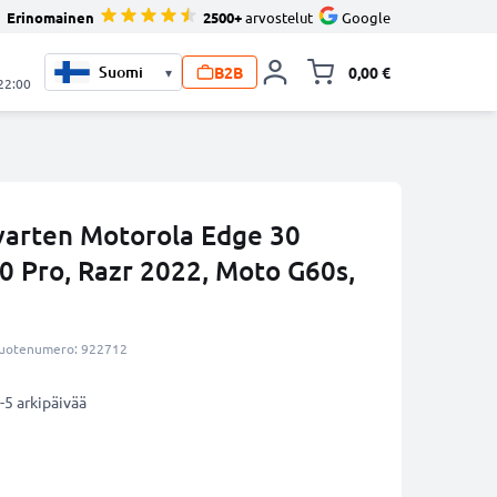
Erinomainen
2500+
arvostelut
Google
B2B
0,00 €
▾
Vaihda miniva
 22:00
varten Motorola Edge 30
 20 Pro, Razr 2022, Moto G60s,
uotenumero: 922712
-5 arkipäivää