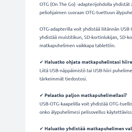
OTG (On The Go) -adapterijohdolla yhdistät ä
peliohjaimen suoraan OTG-tuettuun älypuh
OTG-adapterilla voit yhdistää liitännän USB
yhdistää muistitikun, SD-kortinlukijan, SD-
matkapuhelimen vaikkapa tablettiin.
✔
Haluatko ohjata matkapuhelintasi hiirel
Liitä USB-näppäimistö tai USB-hiiri puhelimees
tärkeimmät tiedostosi.
✔
Pelaatko paljon matkapuhelimellasi?
USB-OTG-kaapelilla voit yhdistää OTG-tuelli
onko älypuhelimesi pelisovellus käytettävis
✔
Haluatko yhdistää matkapuhelimen va