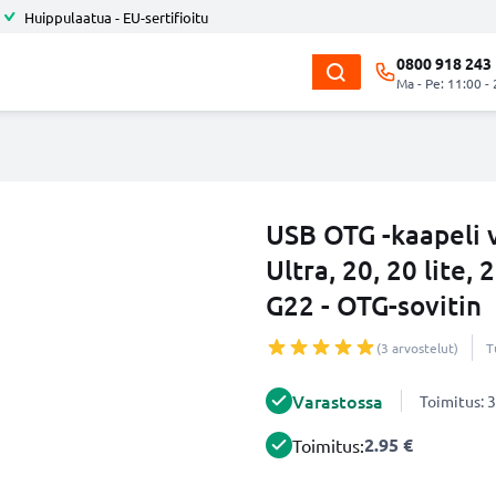
Huippulaatua - EU-sertifioitu
0800 918 243
Ma - Pe: 11:00 -
USB OTG -kaapeli 
Ultra, 20, 20 lite,
G22 - OTG-sovitin
(3 arvostelut)
T
Varastossa
Toimitus: 3
2.95 €
Toimitus: