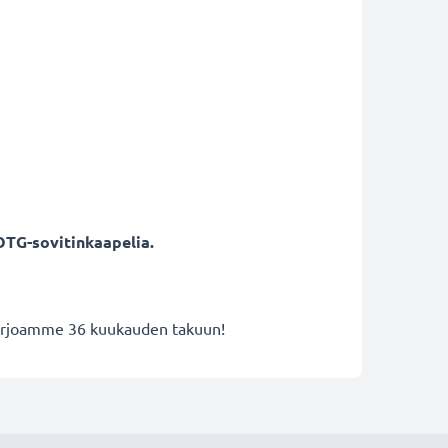
OTG-sovitinkaapelia.
 tarjoamme 36 kuukauden takuun!