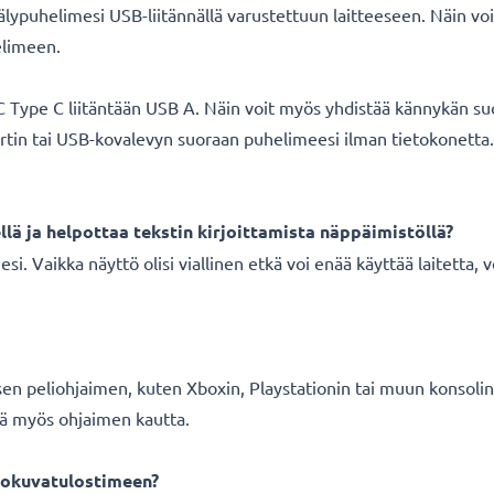
lypuhelimesi USB-liitännällä varustettuun laitteeseen. Näin voi
elimeen.
 C Type C liitäntään USB A. Näin voit myös yhdistää kännykän su
kortin tai USB-kovalevyn suoraan puhelimeesi ilman tietokonetta
lä ja helpottaa tekstin kirjoittamista näppäimistöllä?
i. Vaikka näyttö olisi viallinen etkä voi enää käyttää laitetta, vo
sen peliohjaimen, kuten Xboxin, Playstationin tai muun konsoli
sä myös ohjaimen kautta.
lokuvatulostimeen?