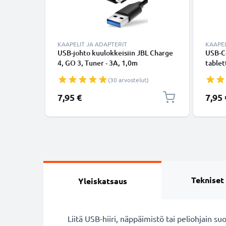
KAAPELIT JA ADAPTERIT
KAAPEL
USB-johto kuulokkeisiin JBL Charge
USB-C
4, GO 3, Tuner - 3A, 1,0m
tablet
latausjohto. Musta PVC USB-kaapeli
lataus
(30 arvostelut)
7,95 €
7,95 
Tekniset
Yleiskatsaus
Liitä USB-hiiri, näppäimistö tai peliohjain 