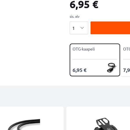
6,95 €
sis. alv
Määrä
OTG-kaapeli
OTG
6,95 €
7,9