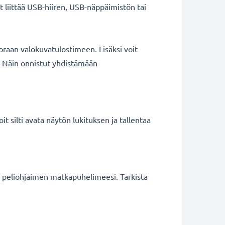
t liittää USB-hiiren, USB-näppäimistön tai
oraan valokuvatulostimeen. Lisäksi voit
. Näin onnistut yhdistämään
it silti avata näytön lukituksen ja tallentaa
n peliohjaimen matkapuhelimeesi. Tarkista