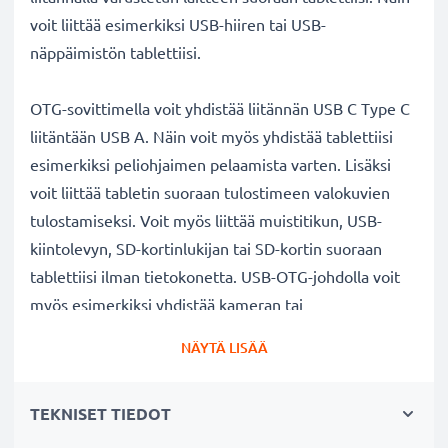
voit liittää esimerkiksi USB-hiiren tai USB-
näppäimistön tablettiisi.
OTG-sovittimella voit yhdistää liitännän USB C Type C
liitäntään USB A. Näin voit myös yhdistää tablettiisi
esimerkiksi peliohjaimen pelaamista varten. Lisäksi
voit liittää tabletin suoraan tulostimeen valokuvien
tulostamiseksi. Voit myös liittää muistitikun, USB-
kiintolevyn, SD-kortinlukijan tai SD-kortin suoraan
tablettiisi ilman tietokonetta. USB-OTG-johdolla voit
myös esimerkiksi yhdistää kameran tai
matkapuhelimen tablettiisi.
NÄYTÄ LISÄÄ
✔
Haluatko ohjata tablettiasi hiirellä tai kirjoittaa
TEKNISET TIEDOT
näppäimistöllä?
Liitä USB-näppäimistö tai USB-hiiri tablettiisi. Lisäksi