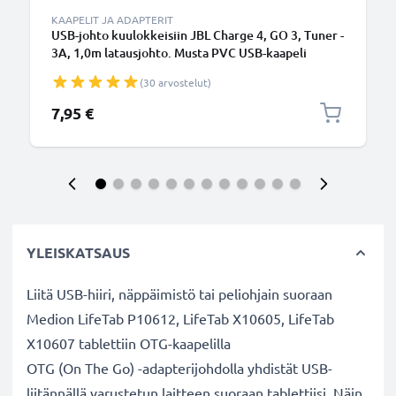
KAAPELIT JA ADAPTERIT
USB-johto kuulokkeisiin JBL Charge 4, GO 3, Tuner -
3A, 1,0m latausjohto. Musta PVC USB-kaapeli
(30 arvostelut)
7,95 €
YLEISKATSAUS
Liitä USB-hiiri, näppäimistö tai peliohjain suoraan
Medion LifeTab P10612, LifeTab X10605, LifeTab
X10607 tablettiin OTG-kaapelilla
OTG (On The Go) -adapterijohdolla yhdistät USB-
liitännällä varustetun laitteen suoraan tablettiisi. Näin