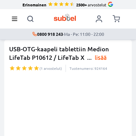
Erinomainen
2500+
arvostelut
0800 918 243
·
Ma - Pe: 11:00 - 22:00
USB-OTG-kaapeli tablettiin Medion
LifeTab P10612 / LifeTab X
...
lisää
(1 arvostelut)
Tuotenumero: 924164