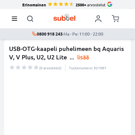
Erinomainen
2500+
arvostelut
0800 918 243
·
Ma - Pe: 11:00 - 22:00
USB-OTG-kaapeli puhelimeen bq Aquaris
V, V Plus, U2, U2 Lite
...
lisää
(0 arvostelut)
Tuotenumero: 921987