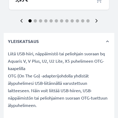
YLEISKATSAUS
Liitä USB-hiiri, näppäimistö tai peliohjain suoraan bq
Aquaris V, V Plus, U2, U2 Lite, X5 puhelimeen OTG-
kaapelilla
OTG (On The Go) -adapterijohdolla yhdistät
älypuhelimesi USB-liitännällä varustettuun
laitteeseen. Näin voit liittää USB-hiiren, USB-
näppäimistön tai peliohjaimen suoraan OTG-tuettuun
älypuhelimeen.