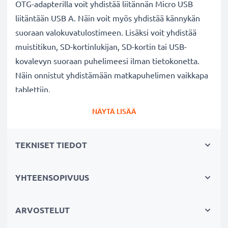
OTG-adapterilla voit yhdistää liitännän Micro USB
liitäntään USB A. Näin voit myös yhdistää kännykän
suoraan valokuvatulostimeen. Lisäksi voit yhdistää
muistitikun, SD-kortinlukijan, SD-kortin tai USB-
kovalevyn suoraan puhelimeesi ilman tietokonetta.
Näin onnistut yhdistämään matkapuhelimen vaikkapa
tablettiin.
NÄYTÄ LISÄÄ
✔
Haluatko ohjata matkapuhelintasi hiirellä ja
helpottaa tekstin kirjoittamista näppäimistöllä?
TEKNISET TIEDOT
Liitä USB-näppäimistö tai USB-hiiri puhelimeesi.
Vaikka näyttö olisi viallinen etkä voi enää käyttää
laitetta, voit silti avata näytön lukituksen ja tallentaa
YHTEENSOPIVUUS
tärkeimmät tiedostosi.
ARVOSTELUT
✔
Pelaatko paljon matkapuhelimellasi?