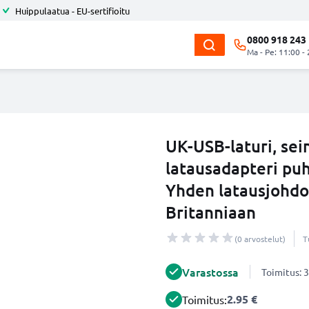
Huippulaatua - EU-sertifioitu
0800 918 243
Ma - Pe: 11:00 -
UK-USB-laturi, sei
latausadapteri puhe
Yhden latausjohdo
Britanniaan
(0 arvostelut)
T
Varastossa
Toimitus: 3
2.95 €
Toimitus: