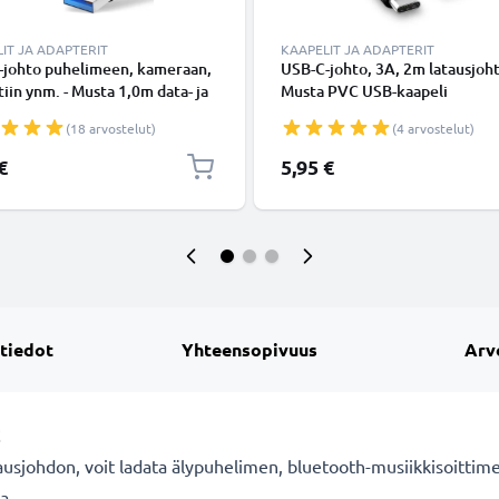
IT JA ADAPTERIT
KAAPELIT JA ADAPTERIT
-johto puhelimeen, kameraan,
USB-C-johto, 3A, 2m latausjoht
tiin ynm. - Musta 1,0m data- ja
Musta PVC USB-kaapeli
johto 3A, USB-kaapeli
(18 arvostelut)
(4 arvostelut)
€
5,95 €
 tiedot
Yhteensopivuus
Arv
!
usjohdon, voit ladata älypuhelimen, bluetooth-musiikkisoittime
a.