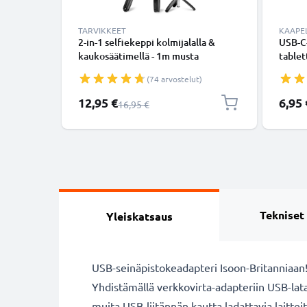
TARVIKKEET
KAAPEL
2-in-1 selfiekeppi kolmijalalla &
USB-C
kaukosäätimellä - 1m musta
tablet
ulosvedettävä selfiekeppi ja
lataus
(74 arvostelut)
kokoontaitettava kolmijalka
bluetooth-kaukosäätimellä
Erikoishinta
12,95 €
6,95 
Normaali hinta
16,95 €
puhelimelle ja kameralle - iPhonelle,
GoProlle, Androidille ynm.
Tekniset
Yleiskatsaus
USB-seinäpistokeadapteri Isoon-Britanniaan
Yhdistämällä verkkovirta-adapteriin USB-lata
muita USB-liitännän kautta ladattavia laitteit