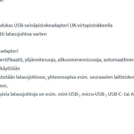
adukas USB-seinäpistokeadapteri UK-virtapistokkeella
tti latausjohtoa varten
eadapteri
sertifikaatit, ylijännitesuoja, ylikuumenemissuoja, automaatti
 käyttöiän
istetään latausjohtoon, yhteensopiva esim. seuraavien laitteid
ynm.
opivia latausjohtoja on esim. mini-USB-, micro-USB-, USB-C- tai 