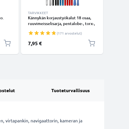
TARVIKKEET
KAAPELIT
o.
Kännykän korjaustyökalut 18 osaa,
USB-C-jo
ruuvimeisselisarja, pentalobe-, torx-,
tablettii
ristikärkiruuvimeisseli, muovivipu,
latausjo
(171 arvostelut)
imukuppi, pinsetit ja tarra -
älypuhelimen avaustyökalut
7,95 €
7,95 €
tarkkuustyöhön
ostelut
Tuoteturvallisuus
n, virtapankin, navigaattorin, kameran ja