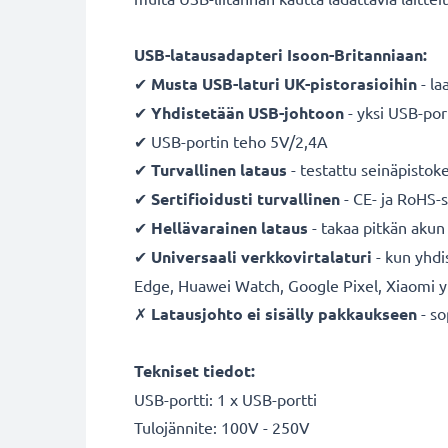
USB-latausadapteri Isoon-Britanniaan:
✔
Musta USB-
laturi UK-pistorasioihin
- la
✔
Yhdistetään USB-johtoon
- yksi USB-por
✔ USB-portin teho 5V/2,4A
✔
Turvallinen lataus
- testattu seinäpistok
✔
Sertifioidusti turvallinen
- CE- ja RoHS-
✔
Hellävarainen lataus
- takaa pitkän akun
✔
Universaali verkkovirtalaturi
- kun yhd
Edge, Huawei Watch, Google Pixel, Xiaomi 
✗
Latausjohto ei sisälly pakkaukseen
- s
Tekniset tiedot:
USB-portti: 1 x USB-portti
Tulojännite: 100V - 250V