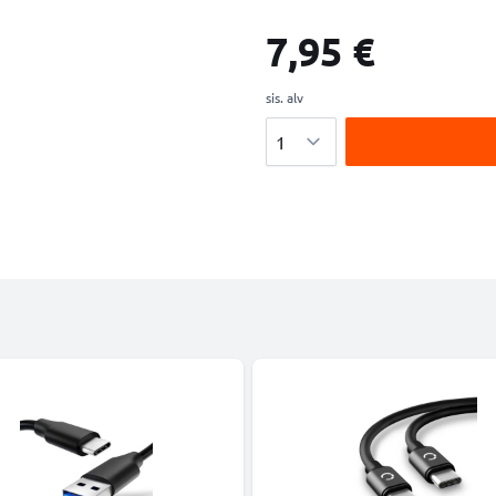
7,95 €
sis. alv
Määrä