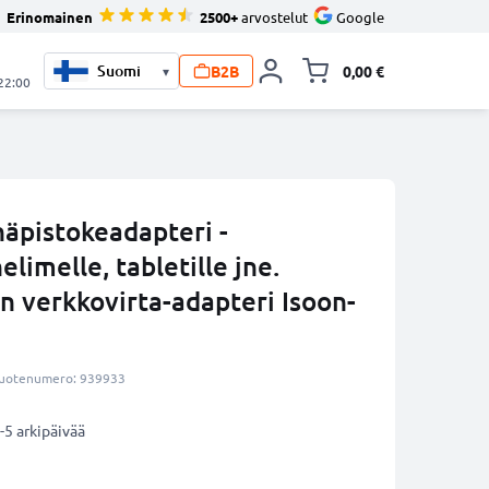
Erinomainen
2500+
arvostelut
Google
B2B
0,00 €
▾
Vaihda miniva
 22:00
näpistokeadapteri -
limelle, tabletille jne.
n verkkovirta-adapteri Isoon-
uotenumero: 939933
-5 arkipäivää