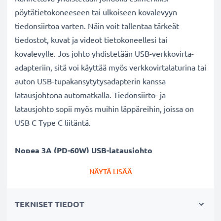
pöytätietokoneeseen tai ulkoiseen kovalevyyn
tiedonsiirtoa varten. Näin voit tallentaa tärkeät
tiedostot, kuvat ja videot tietokoneellesi tai
kovalevylle. Jos johto yhdistetään USB-verkkovirta-
adapteriin, sitä voi käyttää myös verkkovirtalaturina tai
auton USB-tupakansytytysadapterin kanssa
latausjohtona automatkalla. Tiedonsiirto- ja
latausjohto sopii myös muihin läppäreihin, joissa on
USB C Type C liitäntä.
Nopea 3A (PD-60W) USB-latausjohto
✔ Nopea latausjohto - suuri 3A (PD-
NÄYTÄ LISÄÄ
60W) latausnopeus
✔ Kestävä - taipuisa ja murtumaton virtajohto sekä
TEKNISET TIEDOT
murtumattomat liitimet
✔ USB C Type C liitin - latausjohto myös muihin