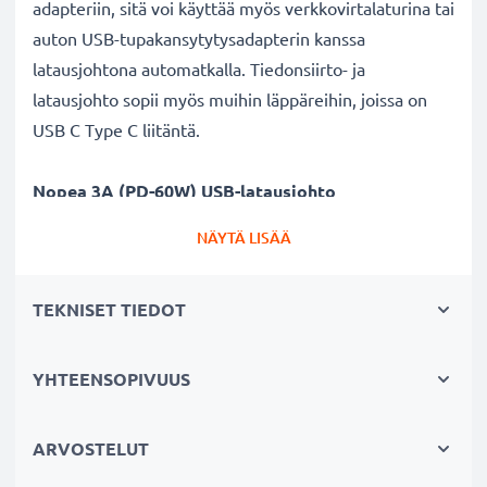
adapteriin, sitä voi käyttää myös verkkovirtalaturina tai
auton USB-tupakansytytysadapterin kanssa
latausjohtona automatkalla. Tiedonsiirto- ja
latausjohto sopii myös muihin läppäreihin, joissa on
USB C Type C liitäntä.
Nopea 3A (PD-60W) USB-latausjohto
✔ Nopea latausjohto - suuri 3A (PD-
NÄYTÄ LISÄÄ
60W) latausnopeus
✔ Kestävä - taipuisa ja murtumaton virtajohto sekä
TEKNISET TIEDOT
murtumattomat liitimet
✔ USB C Type C liitin - latausjohto myös muihin
läppäreihin, joissa on vastaava USB C Type
YHTEENSOPIVUUS
C latausliitäntä
ARVOSTELUT
Laadukas datakaapeli läppärin liittämiseksi