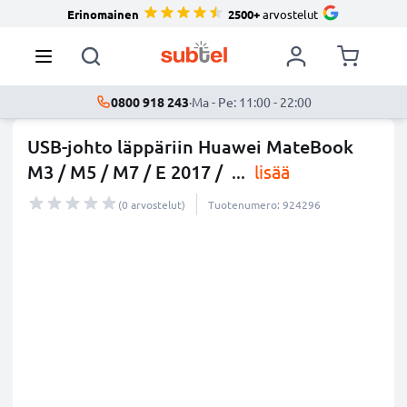
Erinomainen
2500+
arvostelut
0800 918 243
·
Ma - Pe: 11:00 - 22:00
USB-johto läppäriin Huawei MateBook
M3 / M5 / M7 / E 2017 /
...
lisää
(0 arvostelut)
Tuotenumero: 924296