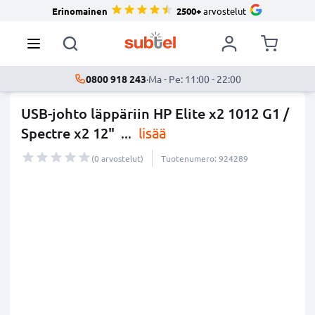
Erinomainen
2500+
arvostelut
0800 918 243
·
Ma - Pe: 11:00 - 22:00
USB-johto läppäriin HP Elite x2 1012 G1 /
Spectre x2 12"
...
lisää
(0 arvostelut)
Tuotenumero: 924289