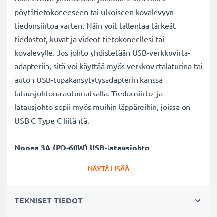
pöytätietokoneeseen tai ulkoiseen kovalevyyn
tiedonsiirtoa varten. Näin voit tallentaa tärkeät
tiedostot, kuvat ja videot tietokoneellesi tai
kovalevylle. Jos johto yhdistetään USB-verkkovirta-
adapteriin, sitä voi käyttää myös verkkovirtalaturina tai
auton USB-tupakansytytysadapterin kanssa
latausjohtona automatkalla. Tiedonsiirto- ja
latausjohto sopii myös muihin läppäreihin, joissa on
USB C Type C liitäntä.
Nopea 3A (PD-60W) USB-latausjohto
✔ Nopea latausjohto - suuri 3A (PD-
NÄYTÄ LISÄÄ
60W) latausnopeus
✔ Kestävä - taipuisa ja murtumaton virtajohto sekä
TEKNISET TIEDOT
murtumattomat liitimet
✔ USB C Type C liitin - latausjohto myös muihin