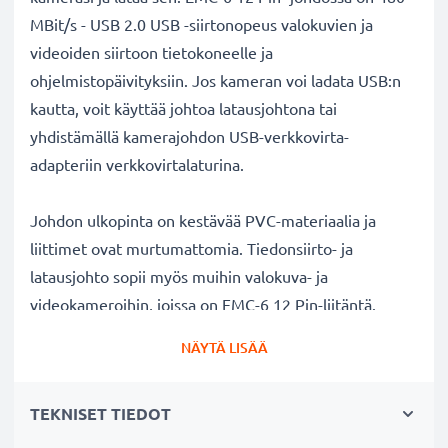
MBit/s - USB 2.0 USB -siirtonopeus valokuvien ja
videoiden siirtoon tietokoneelle ja
ohjelmistopäivityksiin. Jos kameran voi ladata USB:n
kautta, voit käyttää johtoa latausjohtona tai
yhdistämällä kamerajohdon USB-verkkovirta-
adapteriin verkkovirtalaturina.
Johdon ulkopinta on kestävää PVC-materiaalia ja
liittimet ovat murtumattomia. Tiedonsiirto- ja
latausjohto sopii myös muihin valokuva- ja
videokameroihin, joissa on EMC-6 12 Pin-liitäntä.
Täydellinen uutena liitäntäjohtona tai varajohtona
NÄYTÄ LISÄÄ
kameralaukkuun.
TEKNISET TIEDOT
Casio
kameran lataus- ja datakaapeli 1m
USB
✔ Nopea 0.5A USB 2.0 lataus - lataa nopeasti kameran