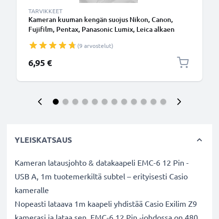
TARVIKKEET
Kameran kuuman kengän suojus Nikon, Canon,
Fujifilm, Pentax, Panasonic Lumix, Leica alkaen
CELLONIC
(9 arvostelut)
6,95 €
YLEISKATSAUS
Kameran latausjohto & datakaapeli EMC-6 12 Pin -
USB A, 1m tuotemerkiltä subtel – erityisesti Casio
kameralle
Nopeasti lataava 1m kaapeli yhdistää Casio Exilim Z9
kamerasi ja lataa sen. EMC-6 12 Pin -johdossa on 480