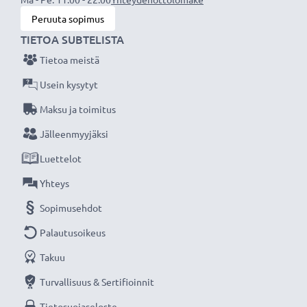
✔
Sertifioitu turvallisuus
- suojattu oikosululta,
Peruuta sopimus
ylikuumenemiselta ja ylijännitteeltä
TIETOA SUBTELISTA
Tietoa meistä
Tekniset tiedot:
Tuotemerkki
:
subtel
Usein kysytyt
Kapasiteetti
: 720mAh
Maksu ja toimitus
Jännite
: 3.6V - 3.7V
Jälleenmyyjäksi
Teknologia
: Litiumionit
Luettelot
Mitat
: 42.75 x 38.10 x 4.50mm
Väri
: Musta
Yhteys
Sopimusehdot
subtel vara-akku on turvallinen ja edullinen virtalähde
Palautusoikeus
valokuvakameraasi tai videokameraasi.
Takuu
★
3 vuoden takuu
★
Turvallisuus & Sertifioinnit
Olemme vuonna 2004 perustettu kansainvälinen
Tietosuojaseloste