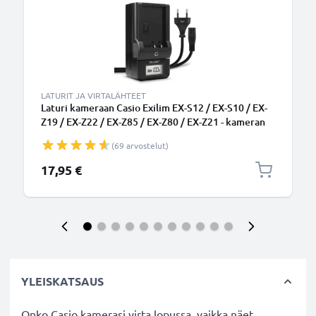
LATURIT JA VIRTALÄHTEET
Laturi kameraan Casio Exilim EX-S12 / EX-S10 / EX-
Z19 / EX-Z22 / EX-Z85 / EX-Z80 / EX-Z21 - kameran
NP-60 tarvikelaturi
(69 arvostelut)
17,95 €
YLEISKATSAUS
Onko Casio kamerasi virta lopussa, vaikka näet