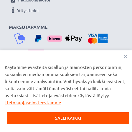
verkkokauppa, joka tarjoaa laadukkaita tuotteita, ja
Yritystiedot
siksi tarjoamme 36 kuukauden takuun!
MAKSUTAPAMME
×
TOIMITUSKUMPPANIMME
Käytämme evästeitä sisällön ja mainosten personointiin,
sosiaalisen median ominaisuuksien tarjoamiseen sekä
liikenteemme analysointiin. Voit hyväksyä kaikki evästeet,
sallia vain välttämättömät evästeet tai hallita omia
© subtel.fi 2026
asetuksiasi. Lisätietoja evästeiden käytöstä löytyy
Kaikki hinnat sisältävät arvonlisäveron, mutta ei
toimituskuluja. Kaikki sivuillamme mainitut tavaramerkit ovat
Tietosuojaselosteestamme
.
omistajiensa rekisteröimiä tavaramerkkejä, ja ne mainitaan
verkkosivuillamme ainoastaan tuotteitamme koskevan
SALLI KAIKKI
tiedon vuoksi.