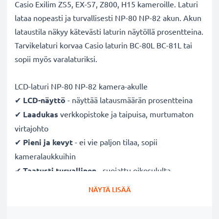
Casio Exilim ZS5, EX-S7, Z800, H15 kameroille. Laturi
lataa nopeasti ja turvallisesti NP-80 NP-82 akun. Akun
lataustila näkyy kätevästi laturin näytöllä prosentteina.
Tarvikelaturi korvaa Casio laturin BC-80L BC-81L tai
sopii myös varalaturiksi.
LCD-laturi NP-80 NP-82 kamera-akulle
✔
LCD-näyttö
- näyttää latausmäärän prosentteina
✔
Laadukas
verkkopistoke ja taipuisa, murtumaton
virtajohto
✔
Pieni ja kevyt
- ei vie paljon tilaa, sopii
kameralaukkuihin
✔
Taatusti turvallinen
- suojattu oikosululta,
ylikuumenemiselta ja ylijännitteeltä
NÄYTÄ LISÄÄ
✔
Mukautuva
tulojännite
- 100V - 250V tulojännite
eri maissa käyttöä varten, hellävarainen, pidentää