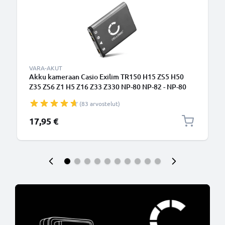
VARA-AKUT
Akku kameraan Casio Exilim TR150 H15 ZS5 H50
Z35 ZS6 Z1 H5 Z16 Z33 Z330 NP-80 NP-82 - NP-80
NP-82 (700mAh, 3.7V) tuotemerkiltä CELLONIC
(83 arvostelut)
17,95 €