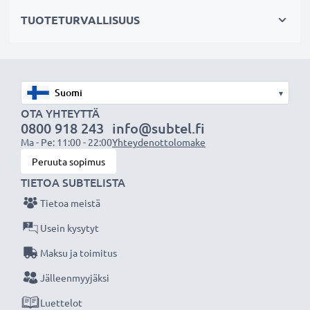
✔ Mahdollistaa valokuvaamisen heijastavien pintojen
TUOTETURVALLISUUS
läpi: vedenpinta, ikkunalasi, auton tuulilasi
Maisemakuvaukseen
✔ Tekee sateenkaaren värit näkyvämmiksi
▾
✔ Saa taivaan näyttämään sinisemmältä ja pilvet
OTA YHTEYTTÄ
0800 918 243
info@subtel.fi
valkoisemmilta
Ma - Pe: 11:00 - 22:00
Yhteydenottolomake
✔ Vähentää sinistä usvaa maisemakuvissa ja
Peruuta sopimus
teleobjektiivilla kuvattaessa
TIETOA SUBTELISTA
Tietoa meistä
Laadukas, moninkertaisesti pinnoitettu lasi ja
säädettävä polarisaatio
Usein kysytyt
✔ Värineutraali lasi heijastamattomalla pinnoitteella
Maksu ja toimitus
✔ Säädettävä: suodinta voidaan kääntää/säätää
Jälleenmyyjäksi
halutun valon taittumisen saamiseksi
Luettelot