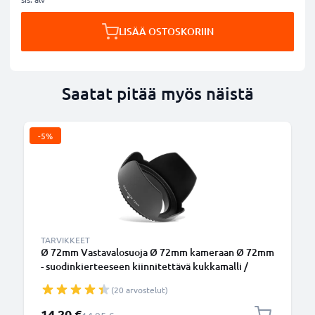
LISÄÄ OSTOSKORIIN
Saatat pitää myös näistä
-5%
TARVIKKEET
Ø 72mm Vastavalosuoja Ø 72mm kameraan Ø 72mm
- suodinkierteeseen kiinnitettävä kukkamalli /
tulppaani / terälehti vastavalosuoja tuotemerkiltä
(20 arvostelut)
CELLONIC
Erikoishinta
14,20 €