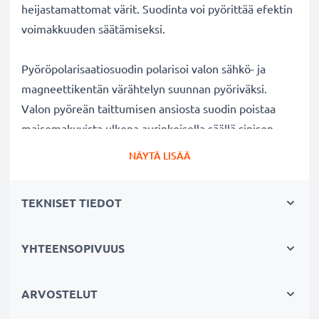
heijastamattomat värit. Suodinta voi pyörittää efektin
voimakkuuden säätämiseksi.
Pyöröpolarisaatiosuodin polarisoi valon sähkö- ja
magneettikentän värähtelyn suunnan pyöriväksi.
Valon pyöreän taittumisen ansiosta suodin poistaa
maisemakuvista ulkona aurinkoisella säällä sinisen
usvan. Lisäksi polarisaatiosuotimella voi kuvata
NÄYTÄ LISÄÄ
ikkunan, lasin tai veden pinnan läpi ilman kuvaan
tulevia valon heijastuksia veden tai lasin pinnalla.
TEKNISET TIEDOT
Kirkkaat värit ja selkeys ilman heijastuksia
YHTEENSOPIVUUS
✔ Poistaa heijastukset ei-metallisilta pinnoilta (esim.
syksyn lehdet, vesi, lakatut pinnat)
✔ Lisää värikylläisyyttä ja kontrastia ja tuo esiin
ARVOSTELUT
selkeät, voimakkaat värit