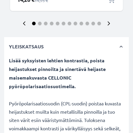
Normaali hinta
14,95 €
YLEISKATSAUS
Lisää syksyisten lehtien kontrastia, poista
heijastukset pinnoilta ja sinertävä heijaste
maisemakuvasta CELLONIC
pyöröpolarisaatiosuotimella.
Pyöröpolarisaatiosuodin (CPL-suodin) poistaa kuvasta
heijastukset muilta kuin metallisilla pinnoilla ja tuo
siten värit esiin vääristymättöminä. Tuloksena
voimakkaampi kontrasti ja värikylläisyys sekä selkeät,