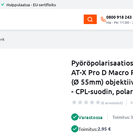
Huippulaatua - EU-sertifioitu
0800 918 243
Ma - Pe: 11:00 -
rit
Pyöröpolarisaatio
AT-X Pro D Macro
(Ø 55mm) objektii
- CPL-suodin, pola
(0 arvostelut)
T
Varastossa
Toimitus: 3
2.95 €
Toimitus: