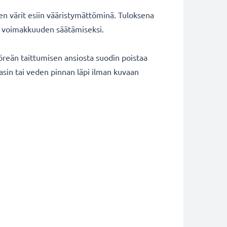
ten värit esiin vääristymättöminä. Tuloksena
tin voimakkuuden säätämiseksi.
öreän taittumisen ansiosta suodin poistaa
lasin tai veden pinnan läpi ilman kuvaan