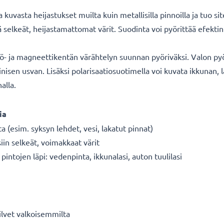
kuvasta heijastukset muilta kuin metallisilla pinnoilla ja tuo si
kä selkeät, heijastamattomat värit. Suodinta voi pyörittää efek
kö- ja magneettikentän värähtelyn suunnan pyöriväksi. Valon py
nisen usvan. Lisäksi polarisaatiosuotimella voi kuvata ikkunan, 
alla.
ia
ta (esim. syksyn lehdet, vesi, lakatut pinnat)
siin selkeät, voimakkaat värit
intojen läpi: vedenpinta, ikkunalasi, auton tuulilasi
ilvet valkoisemmilta