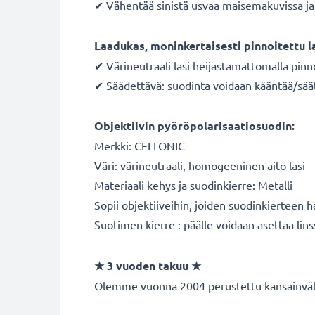
✔ Vähentää sinistä usvaa maisemakuvissa ja 
Laadukas, moninkertaisesti pinnoitettu l
✔ Värineutraali lasi heijastamattomalla pinn
✔ Säädettävä: suodinta voidaan kääntää/sää
Objektiivin pyöröpolarisaatiosuodin:
Merkki: CELLONIC
Väri: värineutraali, homogeeninen aito lasi
Materiaali kehys ja suodinkierre: Metalli
Sopii objektiiveihin, joiden suodinkierteen 
Suotimen kierre : päälle voidaan asettaa lins
★ 3 vuoden takuu ★
Olemme vuonna 2004 perustettu kansainvälin