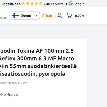
Erinomainen
2500+
arvostelut
Google
B2B
0,00 €
▾
Vaihda miniva
 22:00
suodin Tokina AF 100mm 2.8
 Reflex 300mm 6.3 MF Macro
viin 55mm suodatinkierteellä
risaatiosuodin, pyöröpola
uotenumero: 918991
-5 arkipäivää