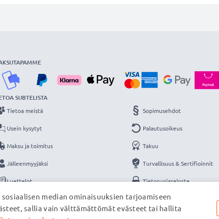
AKSUTAPAMME
ETOA SUBTELISTA
Tietoa meistä
Sopimusehdot
Usein kysytyt
Palautusoikeus
Maksu ja toimitus
Takuu
Jälleenmyyjäksi
Turvallisuus & Sertifioinnit
Luettelot
Tietosuojaseloste
, sosiaalisen median ominaisuuksien tarjoamiseen
Yhteys
Yritystiedot
steet, sallia vain välttämättömät evästeet tai hallita