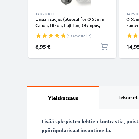
TARVIKKEET
TARVI
Linssin suojus (etuosa) for Ø 55mm -
Ø 55m
Canon, Nikon, Fujifilm, Olympus,
kamer
Sony, Panasonic, Pentax, Snap On:
suodin
(19 arvostelut)
Inside handle / Central Pinch Suojus
kukkam
Kansi
vastav
6,95 €
14,9
CELLO
Tekniset
Yleiskatsaus
Lisää syksyisten lehtien kontrastia, poi
pyöröpolarisaatiosuotimella.