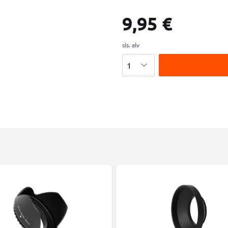
9,95 €
sis. alv
Määrä