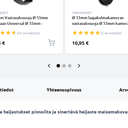
KKEET
TARVIKKEET
m Vastavalosuoja Ø 55mm
Ø 55mm laajakulmakameran
aan Universal Ø 55mm -
vastavalosuoja Ø 55mm kamer
kierteeseen kiinnitettävä
Universal Ø 55mm -
(33 arvostelut)
(2 arvostelut)
alli / tulppaani / terälehti
suodinkierteeseen kiinnitettä
alosuoja tuotemerkiltä
pyöreä vastavalosuoja tuoteme
5 €
10,95 €
NIC
CELLONIC
 tiedot
Yhteensopivuus
Arv
sta heijastukset pinnoilta ja sinertävä heijaste maisemaku