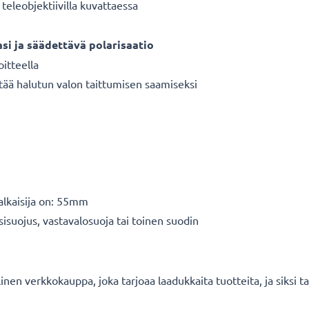
teleobjektiivilla kuvattaessa
asi ja säädettävä polarisaatio
oitteella
tää halutun valon taittumisen saamiseksi
halkaisija on: 55mm
sisuojus, vastavalosuoja tai toinen suodin
en verkkokauppa, joka tarjoaa laadukkaita tuotteita, ja siksi