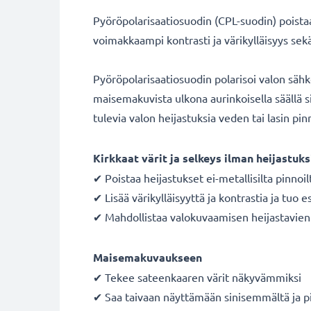
Pyöröpolarisaatiosuodin (CPL-suodin) poistaa 
voimakkaampi kontrasti ja värikylläisyys se
Pyöröpolarisaatiosuodin polarisoi valon säh
maisemakuvista ulkona aurinkoisella säällä si
tulevia valon heijastuksia veden tai lasin pinn
Kirkkaat värit ja selkeys ilman heijastuks
✔ Poistaa heijastukset ei-metallisilta pinnoil
✔ Lisää värikylläisyyttä ja kontrastia ja tuo e
✔ Mahdollistaa valokuvaamisen heijastavien p
Maisemakuvaukseen
✔ Tekee sateenkaaren värit näkyvämmiksi
✔ Saa taivaan näyttämään sinisemmältä ja p