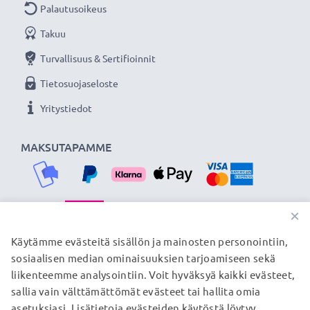
Palautusoikeus
Takuu
Turvallisuus & Sertifioinnit
Tietosuojaseloste
Yritystiedot
MAKSUTAPAMME
×
TOIMITUSKUMPPANIMME
Käytämme evästeitä sisällön ja mainosten personointiin,
sosiaalisen median ominaisuuksien tarjoamiseen sekä
liikenteemme analysointiin. Voit hyväksyä kaikki evästeet,
sallia vain välttämättömät evästeet tai hallita omia
© subtel.fi 2026
asetuksiasi. Lisätietoja evästeiden käytöstä löytyy
Kaikki hinnat sisältävät arvonlisäveron, mutta ei