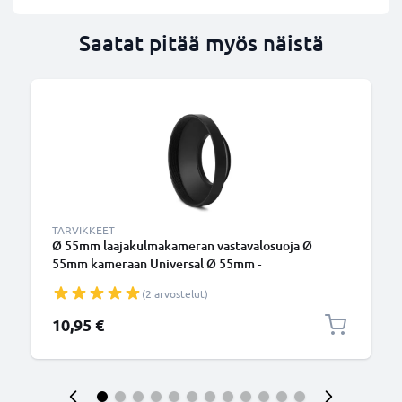
Saatat pitää myös näistä
TARVIKKEET
Ø 55mm laajakulmakameran vastavalosuoja Ø
55mm kameraan Universal Ø 55mm -
suodinkierteeseen kiinnitettävä pyöreä
(2 arvostelut)
vastavalosuoja tuotemerkiltä CELLONIC
10,95 €