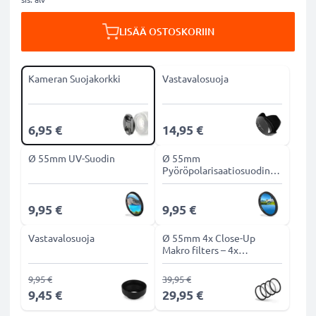
LISÄÄ OSTOSKORIIN
Kameran Suojakorkki
Vastavalosuoja
6,95 €
14,95 €
Ø 55mm UV-Suodin
Ø 55mm
Pyöröpolarisaatiosuodin
CPL-suodin
9,95 €
9,95 €
Vastavalosuoja
Ø 55mm 4x Close-Up
Makro filters – 4x
Makrosuodin
9,95 €
39,95 €
9,45 €
29,95 €