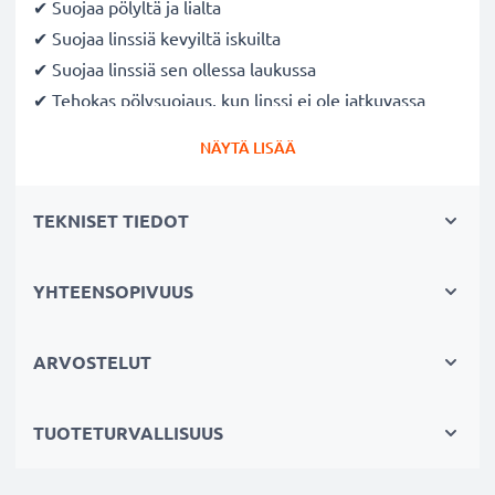
✔ Suojaa pölyltä ja lialta
✔ Suojaa linssiä kevyiltä iskuilta
✔ Suojaa linssiä sen ollessa laukussa
✔ Tehokas pölysuojaus, kun linssi ei ole jatkuvassa
käytössä
NÄYTÄ LISÄÄ
✔ Nopea ja helppo kiinnittää ja irrottaa
kiinnityssovittimella ja sisäkahvalla
TEKNISET TIEDOT
Valmistaja: CELLONIC
Väri
: Musta
YHTEENSOPIVUUS
Materiaali
: Muovi
Halkaisija
: 55mm
ARVOSTELUT
Järjestelmä:
Snap On: Inside handle / Central Pinch
TUOTETURVALLISUUS
★ 3 Vuoden Takuu ★