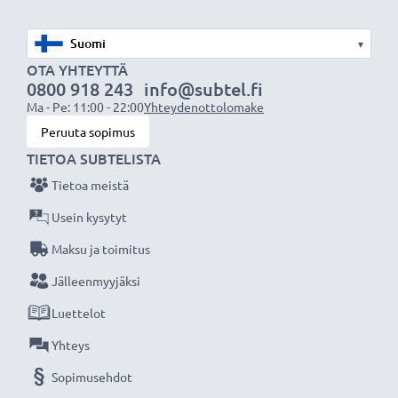
Olemme vuonna 2004 perustettu kansainvälinen
verkkokauppa, joka tarjoaa laadukkaita tuotteita, ja
▾
siksi tarjoamme 36 kuukauden takuun!
OTA YHTEYTTÄ
0800 918 243
info@subtel.fi
Ma - Pe: 11:00 - 22:00
Yhteydenottolomake
Peruuta sopimus
TIETOA SUBTELISTA
Tietoa meistä
Usein kysytyt
Maksu ja toimitus
Jälleenmyyjäksi
Luettelot
Yhteys
Sopimusehdot