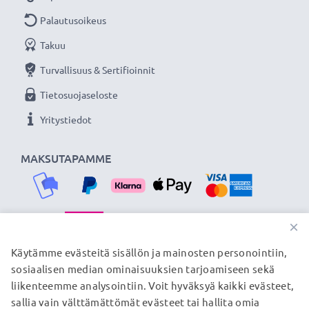
Palautusoikeus
Takuu
Turvallisuus & Sertifioinnit
Tietosuojaseloste
Yritystiedot
MAKSUTAPAMME
×
TOIMITUSKUMPPANIMME
Käytämme evästeitä sisällön ja mainosten personointiin,
sosiaalisen median ominaisuuksien tarjoamiseen sekä
liikenteemme analysointiin. Voit hyväksyä kaikki evästeet,
sallia vain välttämättömät evästeet tai hallita omia
© subtel.fi 2026