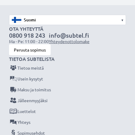
★ 3 Vuoden Takuu ★
Olemme vuonna 2004 perustettu kansainvälinen
verkkokauppa, joka tarjoaa laadukkaita tuotteita, ja
▾
siksi tarjoamme 36 kuukauden takuun!
OTA YHTEYTTÄ
0800 918 243
info@subtel.fi
Ma - Pe: 11:00 - 22:00
Yhteydenottolomake
Peruuta sopimus
TIETOA SUBTELISTA
Tietoa meistä
Usein kysytyt
Maksu ja toimitus
Jälleenmyyjäksi
Luettelot
Yhteys
Sopimusehdot