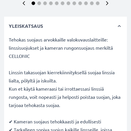
YLEISKATSAUS
Tehokas suojaus arvokkaille valokuvauslaitteille:
linssisuojukset ja kameran rungonsuojaus merkiltä
CELLONIC
Linssin takasuojan kierrekiinnityksellä suojaa linssia
lialta, pölyltä ja iskuilta.
Kun et käytä kameraasi tai irrottaessasi linssiä
rungosta, voit nopeasti ja helposti poistaa suojan, joka
tarjoaa tehokasta suojaa.
✔ Kameran suojaus tehokkaasti ja edullisesti
✔ Tarkalleen sopiva suojus kaikille linsseille, joissa