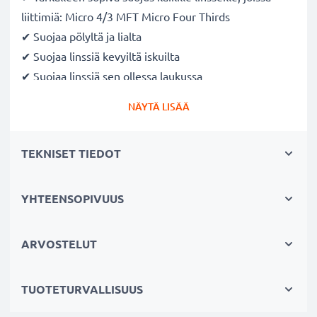
liittimiä: Micro 4/3 MFT Micro Four Thirds
✔ Suojaa pölyltä ja lialta
✔ Suojaa linssiä kevyiltä iskuilta
✔ Suojaa linssiä sen ollessa laukussa
✔ Tehokas pölysuojaus, kun linssi ei ole jatkuvassa
NÄYTÄ LISÄÄ
käytössä
✔ Kameran runkosuoja on helppo kiinnittää ja irrottaa
TEKNISET TIEDOT
Valmistaja: CELLONIC
Väri
: Musta
YHTEENSOPIVUUS
Materiaali
: Muovi
ARVOSTELUT
Järjestelmä:
Bajonettikiinnitys
TUOTETURVALLISUUS