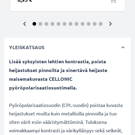
YLEISKATSAUS
Lisää syksyisten lehtien kontrastia, poista
heijastukset pinnoilta ja sinertävä heijaste
maisemakuvasta CELLONIC
pyöröpolarisaatiosuotimella.
Pyöröpolarisaatiosuodin (CPL-suodin) poistaa kuvasta
heijastukset muilta kuin metallisilla pinnoilla ja tuo
siten värit esiin vääristymättöminä. Tuloksena
voimakkaampi kontrasti ja värikylläisyys sekä selkeät,