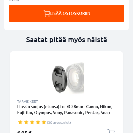
LISÄÄ OSTOSKORIIN
Saatat pitää myös näistä
TARVIKKEET
Linssin suojus (etuosa) for Ø 58mm - Canon, Nikon,
Fujifilm, Olympus, Sony, Panasonic, Pentax, Snap
On: Inside handle / Central Pinch Suojus Kansi
(30 arvostelut)
6,95 €