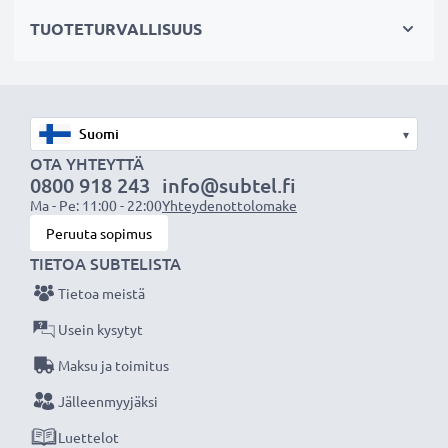
✔ Mahdollistaa valokuvaamisen heijastavien pintojen
TUOTETURVALLISUUS
läpi: vedenpinta, ikkunalasi, auton tuulilasi
Maisemakuvaukseen
✔ Tekee sateenkaaren värit näkyvämmiksi
▾
✔ Saa taivaan näyttämään sinisemmältä ja pilvet
OTA YHTEYTTÄ
0800 918 243
info@subtel.fi
valkoisemmilta
Ma - Pe: 11:00 - 22:00
Yhteydenottolomake
✔ Vähentää sinistä usvaa maisemakuvissa ja
Peruuta sopimus
teleobjektiivilla kuvattaessa
TIETOA SUBTELISTA
Tietoa meistä
Laadukas, moninkertaisesti pinnoitettu lasi ja
säädettävä polarisaatio
Usein kysytyt
✔ Värineutraali lasi heijastamattomalla pinnoitteella
Maksu ja toimitus
✔ Säädettävä: suodinta voidaan kääntää/säätää
Jälleenmyyjäksi
halutun valon taittumisen saamiseksi
Luettelot