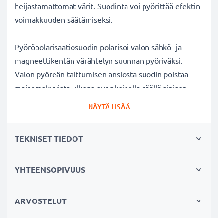
heijastamattomat värit. Suodinta voi pyörittää efektin
voimakkuuden säätämiseksi.
Pyöröpolarisaatiosuodin polarisoi valon sähkö- ja
magneettikentän värähtelyn suunnan pyöriväksi.
Valon pyöreän taittumisen ansiosta suodin poistaa
maisemakuvista ulkona aurinkoisella säällä sinisen
usvan. Lisäksi polarisaatiosuotimella voi kuvata
NÄYTÄ LISÄÄ
ikkunan, lasin tai veden pinnan läpi ilman kuvaan
tulevia valon heijastuksia veden tai lasin pinnalla.
TEKNISET TIEDOT
Kirkkaat värit ja selkeys ilman heijastuksia
YHTEENSOPIVUUS
✔ Poistaa heijastukset ei-metallisilta pinnoilta (esim.
syksyn lehdet, vesi, lakatut pinnat)
✔ Lisää värikylläisyyttä ja kontrastia ja tuo esiin
ARVOSTELUT
selkeät, voimakkaat värit