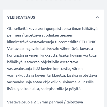
YLEISKATSAUS
Ota selkeitä kuvia auringonpaisteessa ilman häikäisyä -
pehmeä / taitettava suodinkierteeseen
kiinnitettävä vastavalosuoja tuotemerkiltä CELLONIC
Vastavalo, hajavalo tai sivuvalo vähentävät kuvasta
kontrastia ja värien kirkkautta, lisäksi kuvaan voi tulla
häikäisyä. Kameran objektiiviin asetettava
vastavalosuoja lisää kuvien kontrastia, värien
voimakkuutta ja kuvien tarkkuutta. Lisäksi irrotettava
vastavalosuoja antaa objektiivin uloimmalle linssille
lisäsuojaa kolhuilta, sadepisaroilta ja pölyltä.
Vastavalosuoja Ø 52mm pehmeä / taitettava