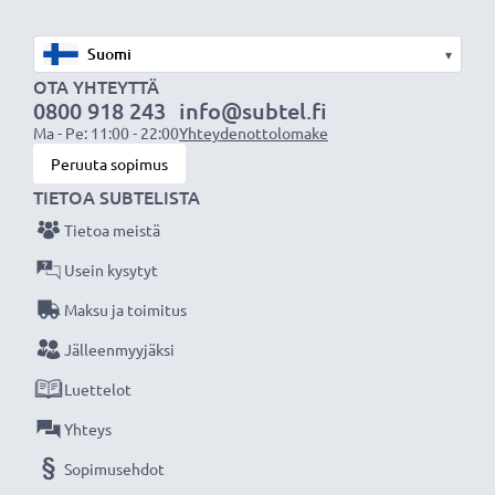
ja iskuilta
✔ Kuminen vastavalosuoja, sovitettavissa, pehmeä ja
▾
taitettava
OTA YHTEYTTÄ
✔ Vastavalosuoja muotokuva- ja teleobjektiiveille
0800 918 243
info@subtel.fi
✔ Säädettävissä pidemmäksi tai lyhyemmäksi, voidaan
Ma - Pe: 11:00 - 22:00
Yhteydenottolomake
sovittaa polttoväliin ja valoon
Peruuta sopimus
✔ Ei sovellu super-, ultra- tai laajakulmaobjektiiveille
TIETOA SUBTELISTA
✔ Yleinen vastavalosuoja kaikkiin objektiivin
Tietoa meistä
suodinkierteisiin, joissa on sama halkaisija
Usein kysytyt
Maksu ja toimitus
Tekniset tiedot:
Halkaisija:
Ø 52mm
Jälleenmyyjäksi
Materiaali:
Kokoontaitettava kumi
Luettelot
Muoto:
pehmeä / taitettava
Yhteys
Sopimusehdot
Lisää yksityiskohtia, kontrastia ja väriä