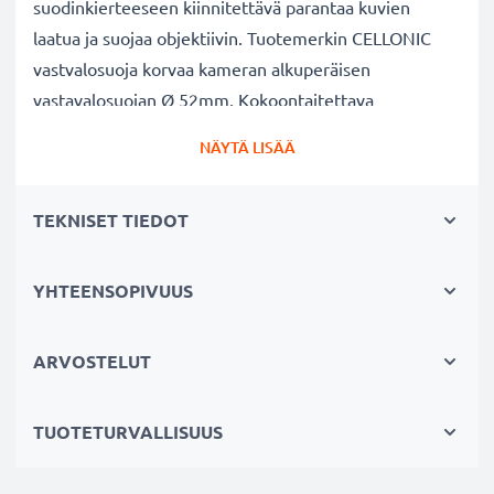
suodinkierteeseen kiinnitettävä parantaa kuvien
laatua ja suojaa objektiivin. Tuotemerkin CELLONIC
vastvalosuoja korvaa kameran alkuperäisen
vastavalosuojan Ø 52mm. Kokoontaitettava
kumi materiaalina.
NÄYTÄ LISÄÄ
Vastavalosuoja Ø 52mm Ø 52mm pehmeä / taitettava
TEKNISET TIEDOT
suodinkierteeseen kiinnitettävä tuotemerkiltä
CELLONIC
✔ 100% yhteensopiva Ø 52mm kameraan
YHTEENSOPIVUUS
✔ Lisää värien syvyyttä, kontrastia ja yksityiskohtia
✔ Sopii objektiiveihin: zoomobjektiivi, teleobjektiivi,
ARVOSTELUT
makro-objektiivi ja muotokuvaobjektiivi
✔ Vähentää taustavaloa, sivuvaloa ja linssiin tulevaa
TUOTETURVALLISUUS
hajavaloa
✔ Suojaa linssiä sateelta, pölyltä sekä muilta tahroilta