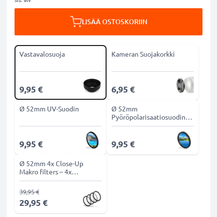
LISÄÄ OSTOSKORIIN
Vastavalosuoja
Kameran Suojakorkki
9,95 €
6,95 €
Ø 52mm UV-Suodin
Ø 52mm
Pyöröpolarisaatiosuodin
CPL-suodin
9,95 €
9,95 €
Ø 52mm 4x Close-Up
Makro filters – 4x
Makrosuodin
39,95 €
29,95 €