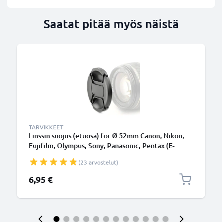
Saatat pitää myös näistä
TARVIKKEET
Linssin suojus (etuosa) for Ø 52mm Canon, Nikon,
Fujifilm, Olympus, Sony, Panasonic, Pentax (E-
52,FLCP-52,LC-N52,CP-52,LC-52), Snap On: Inside
(23 arvostelut)
handle / Central Pinch Suojus Kansi
6,95 €