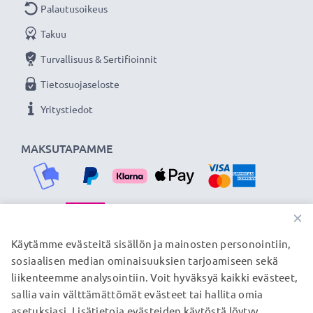
- Vastavalosuoja pehmeä / taitettava
Palautusoikeus
suodinkierteeseen kiinnitettävä tuotemerkiltä
Takuu
CELLONIC 3 vuoden takuulla!
Turvallisuus & Sertifioinnit
Tietosuojaseloste
Yritystiedot
MAKSUTAPAMME
×
TOIMITUSKUMPPANIMME
Käytämme evästeitä sisällön ja mainosten personointiin,
sosiaalisen median ominaisuuksien tarjoamiseen sekä
liikenteemme analysointiin. Voit hyväksyä kaikki evästeet,
sallia vain välttämättömät evästeet tai hallita omia
© subtel.fi 2026
asetuksiasi. Lisätietoja evästeiden käytöstä löytyy
Kaikki hinnat sisältävät arvonlisäveron, mutta ei