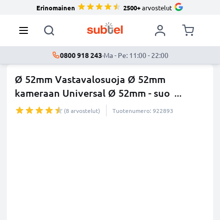
Erinomainen
2500+
arvostelut
0800 918 243
·
Ma - Pe: 11:00 - 22:00
Ø 52mm Vastavalosuoja Ø 52mm
kameraan Universal Ø 52mm - suo
...
lisää
(8 arvostelut)
Tuotenumero: 922893