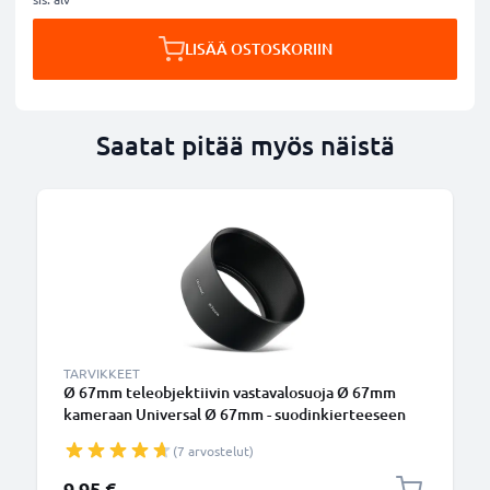
LISÄÄ OSTOSKORIIN
Saatat pitää myös näistä
TARVIKKEET
Ø 67mm teleobjektiivin vastavalosuoja Ø 67mm
kameraan Universal Ø 67mm - suodinkierteeseen
kiinnitettävä pyöreä vastavalosuoja tuotemerkiltä
(7 arvostelut)
CELLONIC
9,95 €