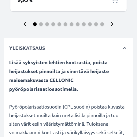
YLEISKATSAUS
Lisää syksyisten lehtien kontrastia, poista
heijastukset pinnoilta ja sinertävä heijaste
maisemakuvasta CELLONIC
pyöröpolarisaatiosuotimella.
Pyöröpolarisaatiosuodin (CPL-suodin) poistaa kuvasta
heijastukset muilta kuin metallisilla pinnoilla ja tuo
siten värit esiin vääristymättöminä. Tuloksena
voimakkaampi kontrasti ja värikylläisyys sekä selkeät,