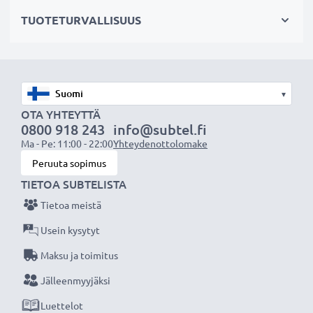
✔ Mahdollistaa valokuvaamisen heijastavien pintojen
TUOTETURVALLISUUS
läpi: vedenpinta, ikkunalasi, auton tuulilasi
Maisemakuvaukseen
✔ Tekee sateenkaaren värit näkyvämmiksi
▾
✔ Saa taivaan näyttämään sinisemmältä ja pilvet
OTA YHTEYTTÄ
0800 918 243
info@subtel.fi
valkoisemmilta
Ma - Pe: 11:00 - 22:00
Yhteydenottolomake
✔ Vähentää sinistä usvaa maisemakuvissa ja
Peruuta sopimus
teleobjektiivilla kuvattaessa
TIETOA SUBTELISTA
Tietoa meistä
Laadukas, moninkertaisesti pinnoitettu lasi ja
säädettävä polarisaatio
Usein kysytyt
✔ Värineutraali lasi heijastamattomalla pinnoitteella
Maksu ja toimitus
✔ Säädettävä: suodinta voidaan kääntää/säätää
Jälleenmyyjäksi
halutun valon taittumisen saamiseksi
Luettelot