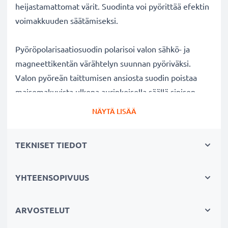
heijastamattomat värit. Suodinta voi pyörittää efektin
voimakkuuden säätämiseksi.
Pyöröpolarisaatiosuodin polarisoi valon sähkö- ja
magneettikentän värähtelyn suunnan pyöriväksi.
Valon pyöreän taittumisen ansiosta suodin poistaa
maisemakuvista ulkona aurinkoisella säällä sinisen
usvan. Lisäksi polarisaatiosuotimella voi kuvata
NÄYTÄ LISÄÄ
ikkunan, lasin tai veden pinnan läpi ilman kuvaan
tulevia valon heijastuksia veden tai lasin pinnalla.
TEKNISET TIEDOT
Kirkkaat värit ja selkeys ilman heijastuksia
YHTEENSOPIVUUS
✔ Poistaa heijastukset ei-metallisilta pinnoilta (esim.
syksyn lehdet, vesi, lakatut pinnat)
✔ Lisää värikylläisyyttä ja kontrastia ja tuo esiin
ARVOSTELUT
selkeät, voimakkaat värit