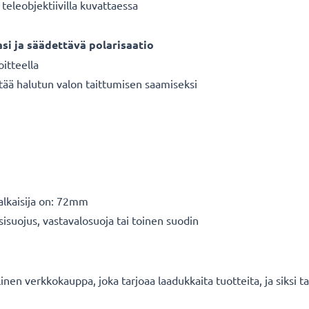
teleobjektiivilla kuvattaessa
asi ja säädettävä polarisaatio
oitteella
tää halutun valon taittumisen saamiseksi
halkaisija on: 72mm
sisuojus, vastavalosuoja tai toinen suodin
en verkkokauppa, joka tarjoaa laadukkaita tuotteita, ja siksi