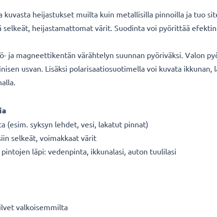
kuvasta heijastukset muilta kuin metallisilla pinnoilla ja tuo si
kä selkeät, heijastamattomat värit. Suodinta voi pyörittää efek
kö- ja magneettikentän värähtelyn suunnan pyöriväksi. Valon py
nisen usvan. Lisäksi polarisaatiosuotimella voi kuvata ikkunan, 
alla.
ia
ta (esim. syksyn lehdet, vesi, lakatut pinnat)
siin selkeät, voimakkaat värit
intojen läpi: vedenpinta, ikkunalasi, auton tuulilasi
ilvet valkoisemmilta