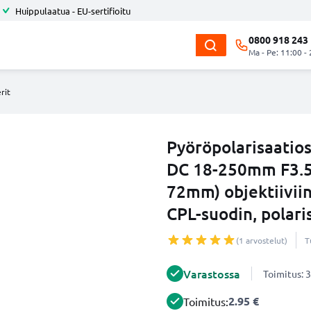
Huippulaatua - EU-sertifioitu
0800 918 243
Ma - Pe: 11:00 -
rit
Pyöröpolarisaatio
DC 18-250mm F3.5
72mm) objektiivii
CPL-suodin, polari
(1 arvostelut)
T
Varastossa
Toimitus: 3
2.95 €
Toimitus: