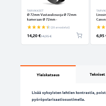
TARVIKKEET
TARVI
Ø 72mm Vastavalosuoja Ø 72mm
Linssi
kameraan Ø 72mm -
Canon,
suodinkierteeseen kiinnitettävä
Sony, 
(20 arvostelut)
kukkamalli / tulppaani / terälehti
Inside
vastavalosuoja tuotemerkiltä
Kansi
Erikoishinta
14,20 €
6,95 
Normaali hinta
14,95 €
CELLONIC
Tekniset
Yleiskatsaus
Lisää syksyisten lehtien kontrastia, poi
pyöröpolarisaatiosuotimella.