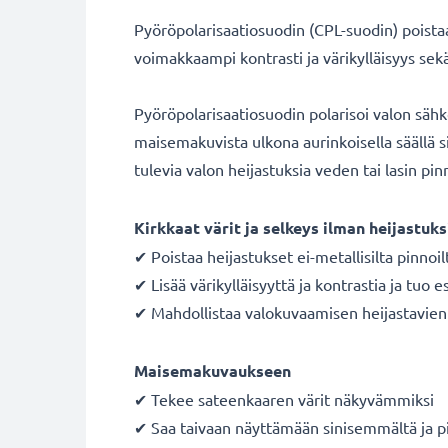
Pyöröpolarisaatiosuodin (CPL-suodin) poistaa 
voimakkaampi kontrasti ja värikylläisyys se
Pyöröpolarisaatiosuodin polarisoi valon säh
maisemakuvista ulkona aurinkoisella säällä si
tulevia valon heijastuksia veden tai lasin pinn
Kirkkaat värit ja selkeys ilman heijastuks
✔ Poistaa heijastukset ei-metallisilta pinnoil
✔ Lisää värikylläisyyttä ja kontrastia ja tuo e
✔ Mahdollistaa valokuvaamisen heijastavien p
Maisemakuvaukseen
✔ Tekee sateenkaaren värit näkyvämmiksi
✔ Saa taivaan näyttämään sinisemmältä ja p