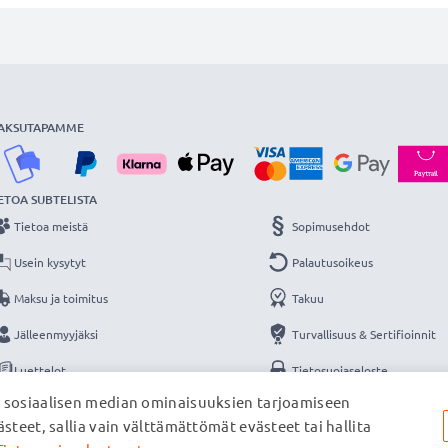
AKSUTAPAMME
ETOA SUBTELISTA
Tietoa meistä
Sopimusehdot
Usein kysytyt
Palautusoikeus
Maksu ja toimitus
Takuu
Jälleenmyyjäksi
Turvallisuus & Sertifioinnit
Luettelot
Tietosuojaseloste
, sosiaalisen median ominaisuuksien tarjoamiseen
Yhteys
Yritystiedot
steet, sallia vain välttämättömät evästeet tai hallita