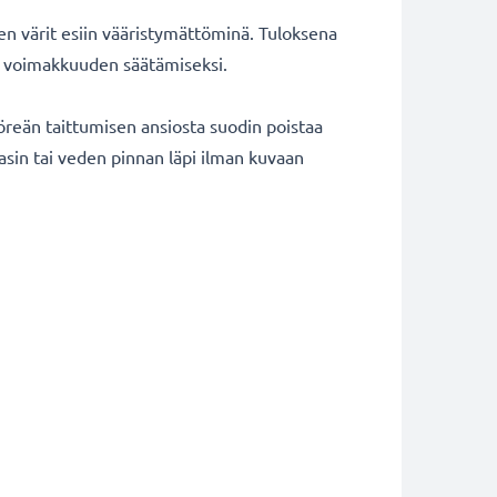
ten värit esiin vääristymättöminä. Tuloksena
tin voimakkuuden säätämiseksi.
öreän taittumisen ansiosta suodin poistaa
lasin tai veden pinnan läpi ilman kuvaan