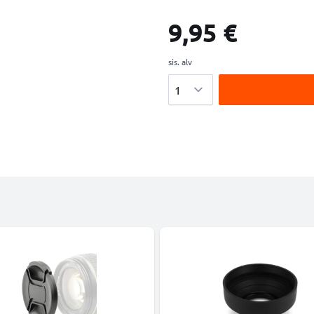
9,95 €
sis. alv
Määrä