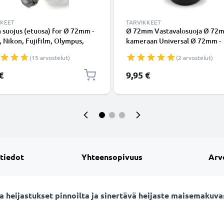
KKEET
TARVIKKEET
n suojus (etuosa) for Ø 72mm -
Ø 72mm Vastavalosuoja Ø 72
 Nikon, Fujifilm, Olympus,
kameraan Universal Ø 72mm -
Panasonic, Pentax, Snap On:
suodinkierteeseen kiinnitettä
(15 arvostelut)
(2 arvostelut)
 handle / Central Pinch Suojus
pehmeä / taitettava vastavalos
tuotemerkiltä CELLONIC
€
9,95 €
 tiedot
Yhteensopivuus
Arv
sta heijastukset pinnoilta ja sinertävä heijaste maisemaku