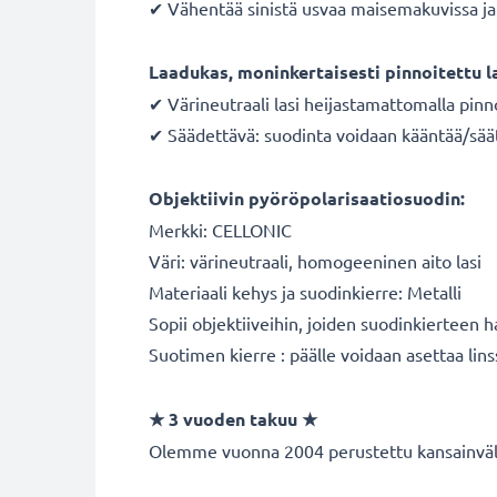
✔ Vähentää sinistä usvaa maisemakuvissa ja 
Laadukas, moninkertaisesti pinnoitettu l
✔ Värineutraali lasi heijastamattomalla pinn
✔ Säädettävä: suodinta voidaan kääntää/sää
Objektiivin pyöröpolarisaatiosuodin:
Merkki: CELLONIC
Väri: värineutraali, homogeeninen aito lasi
Materiaali kehys ja suodinkierre: Metalli
Sopii objektiiveihin, joiden suodinkierteen 
Suotimen kierre : päälle voidaan asettaa lins
★ 3 vuoden takuu ★
Olemme vuonna 2004 perustettu kansainvälin