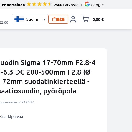
Erinomainen
2500+
arvostelut
Google
B2B
0,00 €
▾
Vaihda miniva
 22:00
suodin Sigma 17-70mm F2.8-4
-6.3 DC 200-500mm F2.8 (Ø
n 72mm suodatinkierteellä -
saatiosuodin, pyöröpola
uotenumero: 919037
-5 arkipäivää