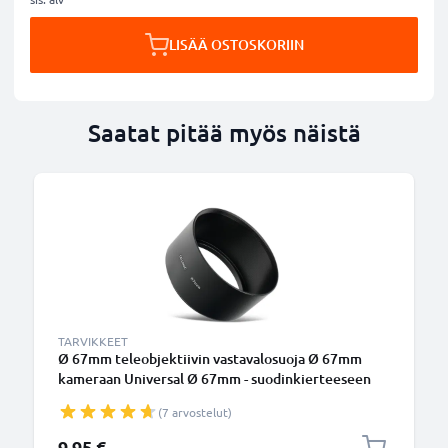
LISÄÄ OSTOSKORIIN
Saatat pitää myös näistä
TARVIKKEET
Ø 67mm teleobjektiivin vastavalosuoja Ø 67mm
kameraan Universal Ø 67mm - suodinkierteeseen
kiinnitettävä pyöreä vastavalosuoja tuotemerkiltä
(7 arvostelut)
CELLONIC
9,95 €