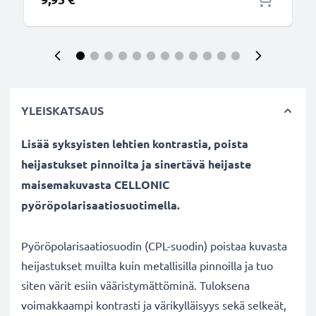
YLEISKATSAUS
Lisää syksyisten lehtien kontrastia, poista
heijastukset pinnoilta ja sinertävä heijaste
maisemakuvasta CELLONIC
pyöröpolarisaatiosuotimella.
Pyöröpolarisaatiosuodin (CPL-suodin) poistaa kuvasta
heijastukset muilta kuin metallisilla pinnoilla ja tuo
siten värit esiin vääristymättöminä. Tuloksena
voimakkaampi kontrasti ja värikylläisyys sekä selkeät,