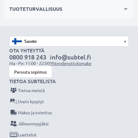
✔ Mahdollistaa valokuvaamisen heijastavien pintojen
TUOTETURVALLISUUS
läpi: vedenpinta, ikkunalasi, auton tuulilasi
Maisemakuvaukseen
✔ Tekee sateenkaaren värit näkyvämmiksi
▾
✔ Saa taivaan näyttämään sinisemmältä ja pilvet
OTA YHTEYTTÄ
0800 918 243
info@subtel.fi
valkoisemmilta
Ma - Pe: 11:00 - 22:00
Yhteydenottolomake
✔ Vähentää sinistä usvaa maisemakuvissa ja
Peruuta sopimus
teleobjektiivilla kuvattaessa
TIETOA SUBTELISTA
Tietoa meistä
Laadukas, moninkertaisesti pinnoitettu lasi ja
säädettävä polarisaatio
Usein kysytyt
✔ Värineutraali lasi heijastamattomalla pinnoitteella
Maksu ja toimitus
✔ Säädettävä: suodinta voidaan kääntää/säätää
Jälleenmyyjäksi
halutun valon taittumisen saamiseksi
Luettelot