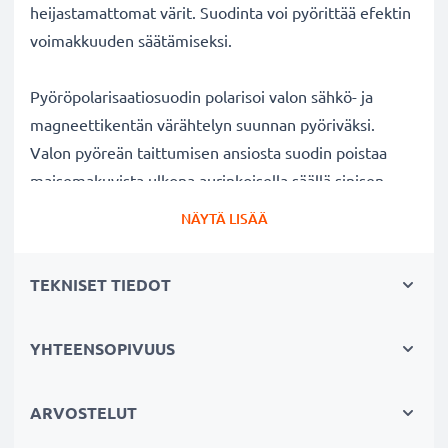
heijastamattomat värit. Suodinta voi pyörittää efektin
voimakkuuden säätämiseksi.
Pyöröpolarisaatiosuodin polarisoi valon sähkö- ja
magneettikentän värähtelyn suunnan pyöriväksi.
Valon pyöreän taittumisen ansiosta suodin poistaa
maisemakuvista ulkona aurinkoisella säällä sinisen
usvan. Lisäksi polarisaatiosuotimella voi kuvata
NÄYTÄ LISÄÄ
ikkunan, lasin tai veden pinnan läpi ilman kuvaan
tulevia valon heijastuksia veden tai lasin pinnalla.
TEKNISET TIEDOT
Kirkkaat värit ja selkeys ilman heijastuksia
YHTEENSOPIVUUS
✔ Poistaa heijastukset ei-metallisilta pinnoilta (esim.
syksyn lehdet, vesi, lakatut pinnat)
✔ Lisää värikylläisyyttä ja kontrastia ja tuo esiin
ARVOSTELUT
selkeät, voimakkaat värit