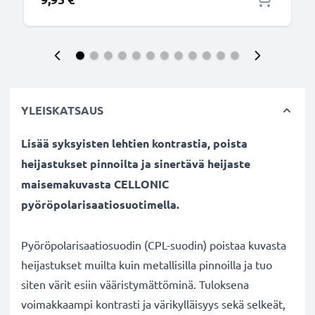
YLEISKATSAUS
Lisää syksyisten lehtien kontrastia, poista
heijastukset pinnoilta ja sinertävä heijaste
maisemakuvasta CELLONIC
pyöröpolarisaatiosuotimella.
Pyöröpolarisaatiosuodin (CPL-suodin) poistaa kuvasta
heijastukset muilta kuin metallisilla pinnoilla ja tuo
siten värit esiin vääristymättöminä. Tuloksena
voimakkaampi kontrasti ja värikylläisyys sekä selkeät,