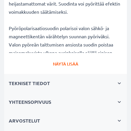
heijastamattomat värit. Suodinta voi pyörittää efektin
voimakkuuden säätämiseksi.
Pyöröpolarisaatiosuodin polarisoi valon sähkö- ja
magneettikentän värähtelyn suunnan pyöriväksi.
Valon pyöreän taittumisen ansiosta suodin poistaa
maisemakuvista ulkona aurinkoisella säällä sinisen
usvan. Lisäksi polarisaatiosuotimella voi kuvata
NÄYTÄ LISÄÄ
ikkunan, lasin tai veden pinnan läpi ilman kuvaan
tulevia valon heijastuksia veden tai lasin pinnalla.
TEKNISET TIEDOT
Kirkkaat värit ja selkeys ilman heijastuksia
YHTEENSOPIVUUS
✔ Poistaa heijastukset ei-metallisilta pinnoilta (esim.
syksyn lehdet, vesi, lakatut pinnat)
✔ Lisää värikylläisyyttä ja kontrastia ja tuo esiin
ARVOSTELUT
selkeät, voimakkaat värit