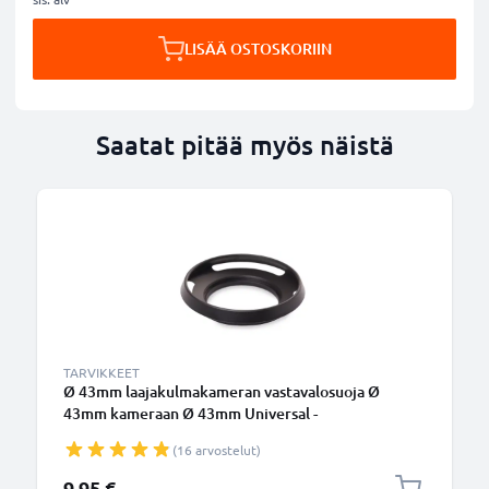
LISÄÄ OSTOSKORIIN
Saatat pitää myös näistä
TARVIKKEET
Ø 43mm laajakulmakameran vastavalosuoja Ø
43mm kameraan Ø 43mm Universal -
suodinkierteeseen kiinnitettävä pyöreä
(16 arvostelut)
vastavalosuoja tuotemerkiltä CELLONIC
9,95 €