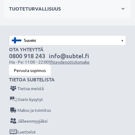
✔ Mahdollistaa valokuvaamisen heijastavien pintojen
TUOTETURVALLISUUS
läpi: vedenpinta, ikkunalasi, auton tuulilasi
Maisemakuvaukseen
✔ Tekee sateenkaaren värit näkyvämmiksi
▾
✔ Saa taivaan näyttämään sinisemmältä ja pilvet
OTA YHTEYTTÄ
0800 918 243
info@subtel.fi
valkoisemmilta
Ma - Pe: 11:00 - 22:00
Yhteydenottolomake
✔ Vähentää sinistä usvaa maisemakuvissa ja
Peruuta sopimus
teleobjektiivilla kuvattaessa
TIETOA SUBTELISTA
Tietoa meistä
Laadukas, moninkertaisesti pinnoitettu lasi ja
säädettävä polarisaatio
Usein kysytyt
✔ Värineutraali lasi heijastamattomalla pinnoitteella
Maksu ja toimitus
✔ Säädettävä: suodinta voidaan kääntää/säätää
Jälleenmyyjäksi
halutun valon taittumisen saamiseksi
Luettelot