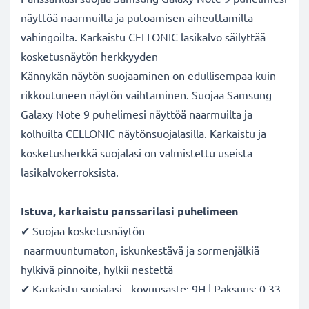
näyttöä naarmuilta ja putoamisen aiheuttamilta
vahingoilta. Karkaistu CELLONIC lasikalvo säilyttää
kosketusnäytön herkkyyden
Kännykän näytön suojaaminen on edullisempaa kuin
rikkoutuneen näytön vaihtaminen. Suojaa Samsung
Galaxy Note 9 puhelimesi näyttöä naarmuilta ja
kolhuilta CELLONIC näytönsuojalasilla. Karkaistu ja
kosketusherkkä suojalasi on valmistettu useista
lasikalvokerroksista.
Istuva, karkaistu panssarilasi puhelimeen
✔ Suojaa kosketusnäytön –
naarmuuntumaton, iskunkestävä ja sormenjälkiä
hylkivä pinnoite, hylkii nestettä
✔ Karkaistu suojalasi - kovuusaste: 9H | Paksuus: 0,33
mm | Läpinäkyvyys: 99 % | HD laatu