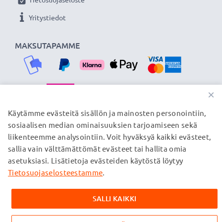
★ 3 vuoden takuu ★
Yritystiedot
Olemme vuonna 2004 perustettu kansainvälinen
verkkokauppa, joka tarjoaa laadukkaita tuotteita, ja
MAKSUTAPAMME
siksi tarjoamme 36 kuukauden takuun!
×
TOIMITUSKUMPPANIMME
Käytämme evästeitä sisällön ja mainosten personointiin,
sosiaalisen median ominaisuuksien tarjoamiseen sekä
liikenteemme analysointiin. Voit hyväksyä kaikki evästeet,
sallia vain välttämättömät evästeet tai hallita omia
© subtel.fi 2026
asetuksiasi. Lisätietoja evästeiden käytöstä löytyy
Kaikki hinnat sisältävät arvonlisäveron, mutta ei
toimituskuluja. Kaikki sivuillamme mainitut tavaramerkit ovat
Tietosuojaselosteestamme
.
omistajiensa rekisteröimiä tavaramerkkejä, ja ne mainitaan
verkkosivuillamme ainoastaan tuotteitamme koskevan
SALLI KAIKKI
tiedon vuoksi.