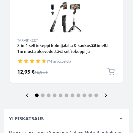
TARVIKKEET
2-in-1 selfiekeppi kolmijalalla & kaukosäätimellä -
1m musta ulosvedettävä selfiekeppi ja
kokoontaitettava kolmijalka bluetooth-
(74 arvostelut)
kaukosäätimellä puhelimelle ja kameralle -
iPhonelle, GoProlle, Androidille ynm.
Erikoishinta
12,95 €
Normaali hinta
16,95 €
YLEISKATSAUS
Panssarilasi suojaa Samsung Galaxy Note 9 puhelimesi