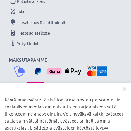
Palautusoikeus
siksi tarjoamme 36 kuukauden takuun!
Takuu
Turvallisuus & Sertifioinnit
Tietosuojaseloste
Yritystiedot
MAKSUTAPAMME
×
TOIMITUSKUMPPANIMME
Käytämme evästeitä sisällön ja mainosten personointiin,
sosiaalisen median ominaisuuksien tarjoamiseen sekä
liikenteemme analysointiin. Voit hyväksyä kaikki evästeet,
sallia vain välttämättömät evästeet tai hallita omia
© subtel.fi 2026
asetuksiasi. Lisätietoja evästeiden käytöstä löytyy
Kaikki hinnat sisältävät arvonlisäveron, mutta ei