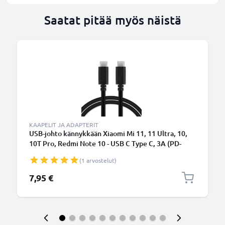
Saatat pitää myös näistä
KAAPELIT JA ADAPTERIT
USB-johto kännykkään Xiaomi Mi 11, 11 Ultra, 10,
10T Pro, Redmi Note 10 - USB C Type C, 3A (PD-
60W), 1,0m latausjohto. Musta PVC datakaapeli
(1 arvostelut)
7,95 €