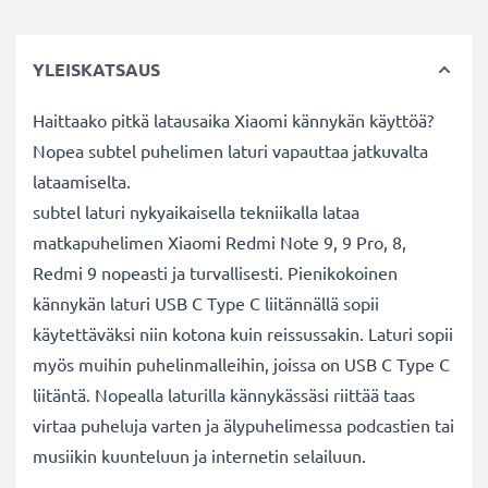
YLEISKATSAUS
Haittaako pitkä latausaika Xiaomi kännykän käyttöä?
Nopea subtel puhelimen laturi vapauttaa jatkuvalta
lataamiselta.
subtel laturi nykyaikaisella tekniikalla lataa
matkapuhelimen Xiaomi Redmi Note 9, 9 Pro, 8,
Redmi 9 nopeasti ja turvallisesti. Pienikokoinen
kännykän laturi USB C Type C liitännällä sopii
käytettäväksi niin kotona kuin reissussakin. Laturi sopii
myös muihin puhelinmalleihin, joissa on USB C Type C
liitäntä. Nopealla laturilla kännykässäsi riittää taas
virtaa puheluja varten ja älypuhelimessa podcastien tai
musiikin kuunteluun ja internetin selailuun.