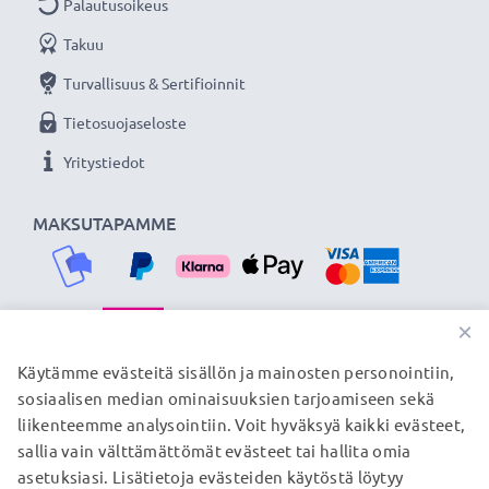
Palautusoikeus
★
3 vuoden takuu
★
Olemme vuonna 2004 perustettu kansainvälinen
Takuu
verkkokauppa, joka tarjoaa laadukkaita tuotteita, ja
Turvallisuus & Sertifioinnit
siksi tarjoamme 36 kuukauden takuun!
Tietosuojaseloste
Yritystiedot
MAKSUTAPAMME
×
TOIMITUSKUMPPANIMME
Käytämme evästeitä sisällön ja mainosten personointiin,
sosiaalisen median ominaisuuksien tarjoamiseen sekä
liikenteemme analysointiin. Voit hyväksyä kaikki evästeet,
sallia vain välttämättömät evästeet tai hallita omia
© subtel.fi 2026
asetuksiasi. Lisätietoja evästeiden käytöstä löytyy
Kaikki hinnat sisältävät arvonlisäveron, mutta ei