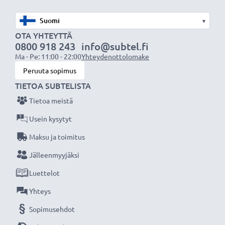
✔
Sertifioidusti turvallinen
- suojattu oikosululta,
ylikuumenemiselta ja ylijännitteeltä, CE ja RoHS -
▾
sertifikaatit
OTA YHTEYTTÄ
0800 918 243
info@subtel.fi
Ma - Pe: 11:00 - 22:00
Yhteydenottolomake
Kaiuttimen laturi korvaa alkuperäisen Ultimate Ears
Peruuta sopimus
laturin tai sopii myös varalaturiksi.
TIETOA SUBTELISTA
Tekniset tiedot:
Tietoa meistä
Tuotemerkki
: subtel
Usein kysytyt
Liitäntä
: Micro USB liitin
Maksu ja toimitus
Tulo / Input
: 100V - 250V
Jälleenmyyjäksi
Lähtöjännite / Output Volttia
: 5V
Ampeeri / Output ampeeri
Luettelot
: 1A / 1000mA
Teho / Power Watt
: 5W
Yhteys
Johto
: 1.1m latausjohto
Sopimusehdot