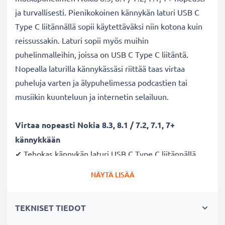
ja turvallisesti. Pienikokoinen kännykän laturi USB C
Type C liitännällä sopii käytettäväksi niin kotona kuin
reissussakin. Laturi sopii myös muihin
puhelinmalleihin, joissa on USB C Type C liitäntä.
Nopealla laturilla kännykässäsi riittää taas virtaa
puheluja varten ja älypuhelimessa podcastien tai
musiikin kuunteluun ja internetin selailuun.
Virtaa nopeasti Nokia 8.3, 8.1 / 7.2, 7.1, 7+
kännykkään
✔ Tehokas kännykän laturi USB C Type C liitännällä
✔ Kestävä latausjohto - murtumaton johto ja liitin
NÄYTÄ LISÄÄ
✔ Nopea lataus - kännykän pikalaturi 2A / 2000mA
ampeerilla ja lyhyellä latausajalla
TEKNISET TIEDOT
Laturi tukee akun pitkää käyttöikää