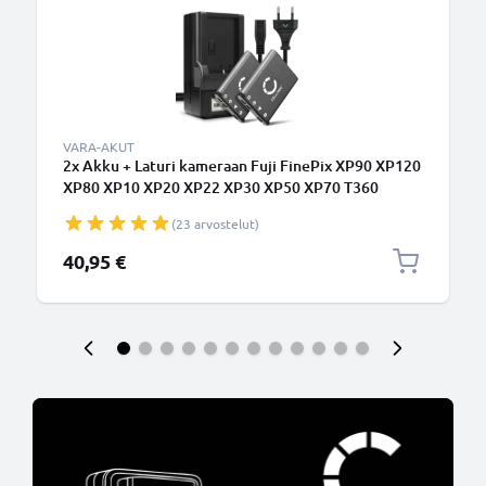
VARA-AKUT
2x Akku + Laturi kameraan Fuji FinePix XP90 XP120
XP80 XP10 XP20 XP22 XP30 XP50 XP70 T360
FinePix J10 Z90 Z70 NP-45 BC-45 - BC-45 (700mAh,
(23 arvostelut)
3.7V) tuotemerkiltä CELLONIC
40,95 €