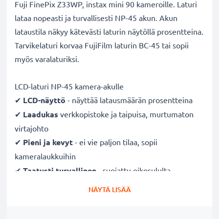
Fuji FinePix Z33WP, instax mini 90 kameroille. Laturi
lataa nopeasti ja turvallisesti NP-45 akun. Akun
lataustila näkyy kätevästi laturin näytöllä prosentteina.
Tarvikelaturi korvaa FujiFilm laturin BC-45 tai sopii
myös varalaturiksi.
LCD-laturi NP-45 kamera-akulle
✔
LCD-näyttö
- näyttää latausmäärän prosentteina
✔
Laadukas
verkkopistoke ja taipuisa, murtumaton
virtajohto
✔
Pieni ja kevyt
- ei vie paljon tilaa, sopii
kameralaukkuihin
✔
Taatusti turvallinen
- suojattu oikosululta,
ylikuumenemiselta ja ylijännitteeltä
NÄYTÄ LISÄÄ
✔
Mukautuva
tulojännite
- 100V - 250V tulojännite
eri maissa käyttöä varten, hellävarainen, pidentää