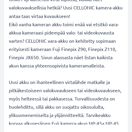
valokuvauksellisia hetkiä? Uusi CELLONIC
kamera-akku
antaa taas virtaa kuvaukseen!
Eikö vanha kameran akku toimi enää vai etsitkö vara-
akkua kameraasi pidempää valo- tai videokuvausta
varten? CELLONIC vara-akku on kehitetty sopimaan
erityisesti kameraan Fuji Finepix Z90, Finepix Z110,
Finepix JX650. Sivun alaosasta näet listan kaikista
akun kanssa yhteensopivista kameramalleista.
Uusi akku on ihanteellinen virtalähde matkalle ja
pitkäkestoiseen valokuvaukseen tai videokuvaukseen,
myös helteessä tai pakkasessa. Turvallisuudesta on
huolehdittu, sillä akku on suojattu oikosululta,
ylikuumenemiselta ja ylijännitteeltä. Tarvikeakku
korvaa alkuperäisen Fuji kamera-akun NP-45a NP-45.
Katso sivun alaosasta lista kaikista tarvikeakun