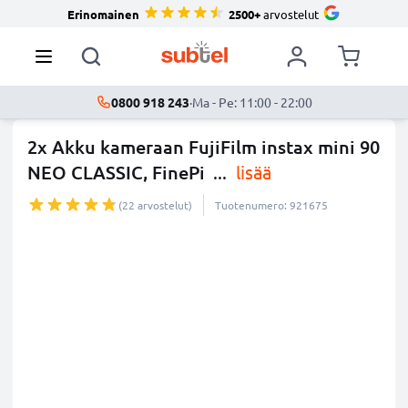
Erinomainen
2500+
arvostelut
0800 918 243
·
Ma - Pe: 11:00 - 22:00
2x Akku kameraan FujiFilm instax mini 90
NEO CLASSIC, FinePi
...
lisää
(22 arvostelut)
Tuotenumero: 921675