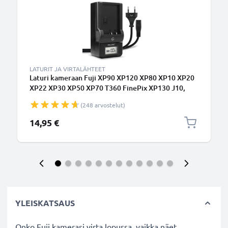
LATURIT JA VIRTALÄHTEET
Laturi kameraan Fuji XP90 XP120 XP80 XP10 XP20
XP22 XP30 XP50 XP70 T360 FinePix XP130 J10,
instax mini 90 - kameran NP-45 tarvikelaturi
(248 arvostelut)
14,95 €
YLEISKATSAUS
Onko Fuji kamerasi virta lopussa, vaikka näet