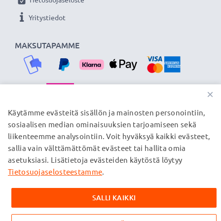
siksi tarjoamme 36 kuukauden takuun!
Yritystiedot
MAKSUTAPAMME
×
TOIMITUSKUMPPANIMME
Käytämme evästeitä sisällön ja mainosten personointiin,
sosiaalisen median ominaisuuksien tarjoamiseen sekä
liikenteemme analysointiin. Voit hyväksyä kaikki evästeet,
sallia vain välttämättömät evästeet tai hallita omia
© subtel.fi 2026
asetuksiasi. Lisätietoja evästeiden käytöstä löytyy
Kaikki hinnat sisältävät arvonlisäveron, mutta ei
toimituskuluja. Kaikki sivuillamme mainitut tavaramerkit ovat
Tietosuojaselosteestamme
.
omistajiensa rekisteröimiä tavaramerkkejä, ja ne mainitaan
verkkosivuillamme ainoastaan tuotteitamme koskevan
SALLI KAIKKI
tiedon vuoksi.