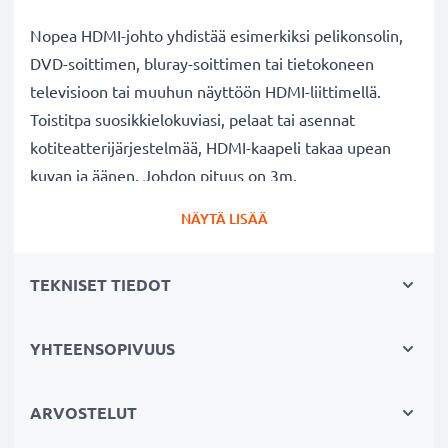
Nopea HDMI-johto yhdistää esimerkiksi pelikonsolin,
DVD-soittimen, bluray-soittimen tai tietokoneen
televisioon tai muuhun näyttöön HDMI-liittimellä.
Toistitpa suosikkielokuviasi, pelaat tai asennat
kotiteatterijärjestelmää, HDMI-kaapeli takaa upean
kuvan ja äänen. Johdon pituus on 3m.
NÄYTÄ LISÄÄ
Miksi valita subtelin HDMI-kaapeli?
Korkean resoluution kuva
- tukee teräväpiirtokuvaa,
TEKNISET TIEDOT
takaa tarkkuuden ja eloisat värit
Viiveetön toisto
- nopea tiedonsiirto takaa sujuvan
suoratoiston, pelaamisen ja videon toiston
YHTEENSOPIVUUS
Kestävä
- vahvistetut liittimet ja vankka kuori takaavat
turvallisen yhdistettävyyden ja pitkäikäisyyden
ARVOSTELUT
Tekniset tiedot
- – HDMI versio 1.4