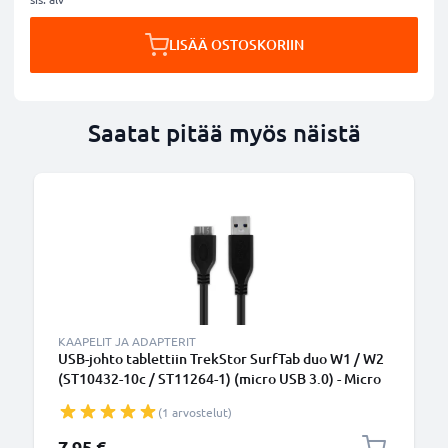
LISÄÄ OSTOSKORIIN
Saatat pitää myös näistä
KAAPELIT JA ADAPTERIT
USB-johto tablettiin TrekStor SurfTab duo W1 / W2
(ST10432-10c / ST11264-1) (micro USB 3.0) - Micro
USB 3.0, 1m latausjohto. Musta PVC USB-kaapeli
(1 arvostelut)
7,95 €