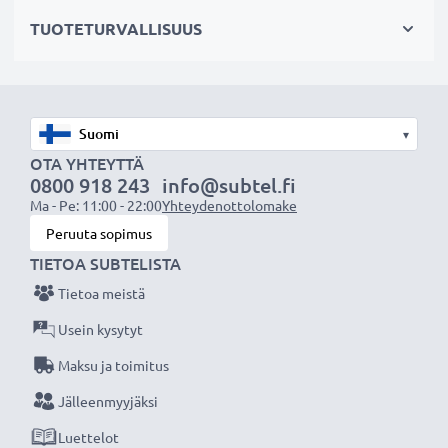
– Kullatut liittimet parantaa siirtolaatua
TUOTETURVALLISUUS
– Useita suojauksia häiritseviä signaaleja vastaan
HDMI-johto:
✔ kameraan & videokameraan
▾
✔ televisioon & kotiteatterijärjestelmiin
OTA YHTEYTTÄ
✔ pelikonsoliin
0800 918 243
info@subtel.fi
Ma - Pe: 11:00 - 22:00
Yhteydenottolomake
✔ projektoriin
Peruuta sopimus
✔ DVD- & bluray-soittimiin
TIETOA SUBTELISTA
✔ näyttöön, kannettavaan tietokoneeseen &
tietokoneeseen
Tietoa meistä
Usein kysytyt
Paranna viihdekokemustasi subtel HDMI-
Maksu ja toimitus
kaapelilla, suunniteltu erinomaiseen
Jälleenmyyjäksi
suorituskykyyn ja liitettävyyteen, 3 vuoden takuu!
Luettelot