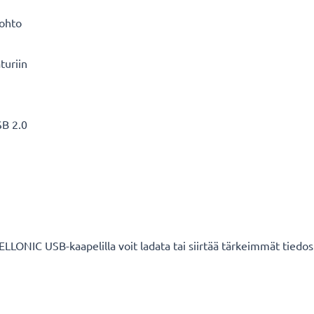
äjohto
turiin
SB 2.0
CELLONIC USB-kaapelilla voit ladata tai siirtää tärkeimmät tiedost