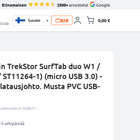
Erinomainen
2500+
arvostelut
Google
B2B
0,00 €
▾
Vaihda miniva
 22:00
in TrekStor SurfTab duo W1 /
 ST11264-1) (micro USB 3.0) -
 latausjohto. Musta PVC USB-
uotenumero: 920011
-5 arkipäivää