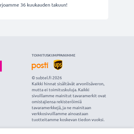
 tarjoamme 36 kuukauden takuun!
TOIMITUSKUMPPANIMME
© subtel.fi 2026
Kaikki hinnat sisältävät arvonlisäveron,
mutta ei toimituskuluja. Kaikki
sivuillamme mainitut tavaramerkit ovat
omistajiensa rekisteröimiä
tavaramerkkejä, ja ne mainitaan
verkkosivuillamme ainoastaan
tuotteitamme koskevan tiedon vuoksi.