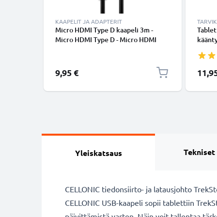
KAAPELIT JA ADAPTERIT
TARVI
Micro HDMI Type D kaapeli 3m -
Tablet
Micro HDMI Type D - Micro HDMI
kääntyv
(Type D), HDMI-johto 1.4 sopii mm.
ruskea
TV, DVD, blu-ray, kamera, näyttö
kotelo
9,95 €
11,9
Tekniset
Yleiskatsaus
CELLONIC tiedonsiirto- ja latausjohto TrekSt
CELLONIC USB-kaapeli sopii tablettiin TrekSt
päivittämistä varten. Näin voit tallentaa tär