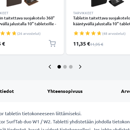
KKEET
TARVIKKEET
in taitettava suojakotelo 360°
Tabletin taitettava suojakotel
ällä jalustalla 10” tableteille -
kääntyvällä jalustalla 10” tablet
 keinonahkainen tabletin
musta keinonahkainen tableti
(26 arvostelut)
(48 arvostelut)
 tuotemerkiltä subtel
kotelo tuotemerkiltä subtel
Erikoishinta
5 €
11,35 €
Normaali hinta
11,95 €
 tiedot
Yhteensopivuus
Arv
or tabletin tietokoneeseen liittämiseksi.
or SurfTab duo W1 / W2. Tabletti yhdistetään johdolla tietokone
keät tiedostot, kuvat ja videot tietokoneellesi. Jos johto yhdiste