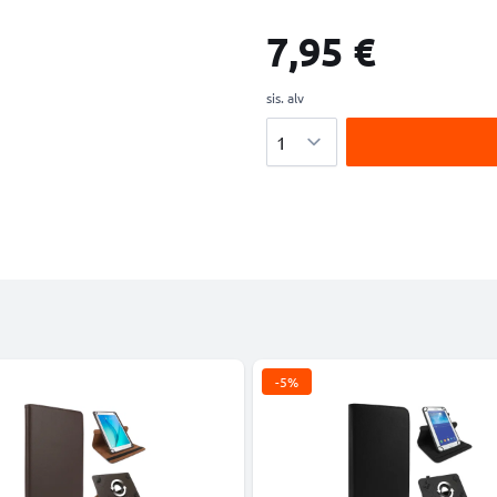
7,95 €
sis. alv
Määrä
-5%