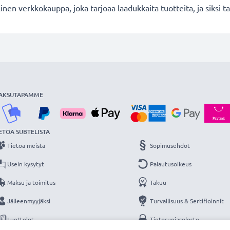
en verkkokauppa, joka tarjoaa laadukkaita tuotteita, ja siksi
AKSUTAPAMME
ETOA SUBTELISTA
Tietoa meistä
Sopimusehdot
Usein kysytyt
Palautusoikeus
Maksu ja toimitus
Takuu
Jälleenmyyjäksi
Turvallisuus & Sertifioinnit
Luettelot
Tietosuojaseloste