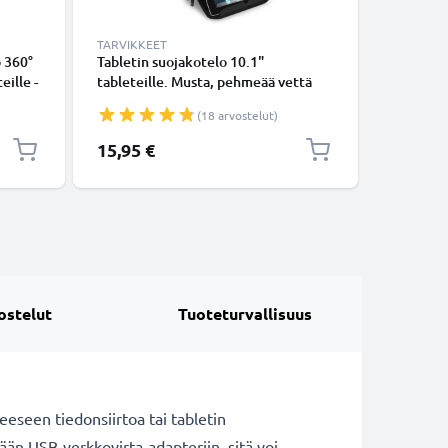
TARVIKKEET
TARVIKKE
o 360°
Tabletin suojakotelo 10.1"
Tabletin 
eille -
tableteille. Musta, pehmeää vettä
taitetta
n
hylkivää nylonia, anti shock bubbles -
tabletin 
(18 arvostelut)
pehmuste, toimii myös jalustana,
tuotemer
CELLONIC
Erikoishi
15,95 €
16,10 €
ostelut
Tuoteturvallisuus
eseen tiedonsiirtoa tai tabletin
tään USB-verkkovirta-adapteriin, sitä voi