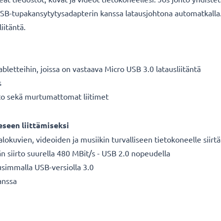
USB-tupakansytytysadapterin kanssa latausjohtona automatkalla. 
iitäntä.
tabletteihin, joissa on vastaava Micro USB 3.0 latausliitäntä
s
hto sekä murtumattomat liitimet
seen liittämiseksi
alokuvien, videoiden ja musiikin turvalliseen tietokoneelle siir
n siirto suurella 480 MBit/s - USB 2.0 nopeudella
usimmalla USB-versiolla 3.0
anssa