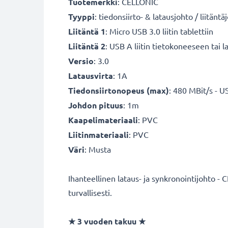
Tuotemerkki
: CELLONIC
Tyyppi
: tiedonsiirto- & latausjohto / liitänt
Liitäntä 1
: Micro USB 3.0 liitin tablettiin
Liitäntä 2
: USB A liitin tietokoneeseen tai la
Versio
: 3.0
Latausvirta
: 1A
Tiedonsiirtonopeus (max)
: 480 MBit/s - U
Johdon pituus
: 1m
Kaapelimateriaali
: PVC
Liitinmateriaali
: PVC
Väri
: Musta
Ihanteellinen lataus- ja synkronointijohto - 
turvallisesti.
★
3 vuoden takuu
★