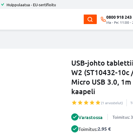
Huippulaatua - EU-sertifioitu
0800 918 243
Ma - Pe: 11:00 -
USB-johto tabletti
W2 (ST10432-10c /
Micro USB 3.0, 1m
kaapeli
(1 arvostelut)
T
Varastossa
Toimitus: 3
2.95 €
Toimitus: