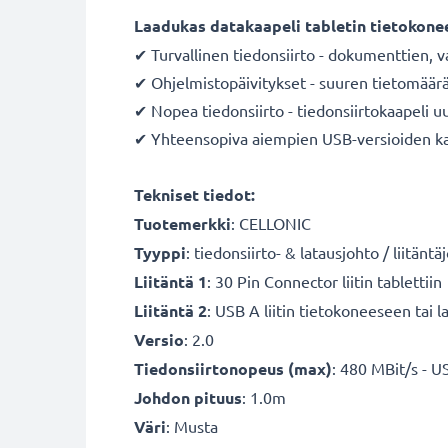
Laadukas datakaapeli tabletin tietokonee
✔ Turvallinen tiedonsiirto - dokumenttien, v
✔ Ohjelmistopäivitykset - suuren tietomäärä
✔ Nopea tiedonsiirto - tiedonsiirtokaapeli u
✔ Yhteensopiva aiempien USB-versioiden k
Tekniset tiedot:
Tuotemerkki
: CELLONIC
Tyyppi
: tiedonsiirto- & latausjohto / liitänt
Liitäntä 1
: 30 Pin Connector liitin tablettiin
Liitäntä 2
: USB A liitin tietokoneeseen tai la
Versio
: 2.0
Tiedonsiirtonopeus (max)
: 480 MBit/s - U
Johdon pituus
: 1.0m
Väri
: Musta