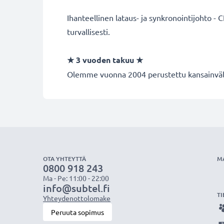
Ihanteellinen lataus- ja synkronointijohto - 
turvallisesti.
★
3 vuoden takuu
★
Olemme vuonna 2004 perustettu kansainvälin
OTA YHTEYTTÄ
M
0800 918 243
Ma - Pe: 11:00 - 22:00
info@subtel.fi
TI
Yhteydenottolomake
Peruuta sopimus