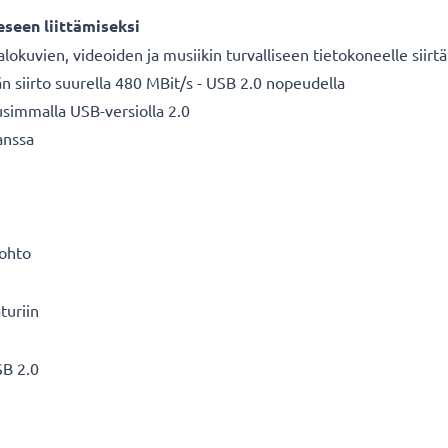
seen liittämiseksi
alokuvien, videoiden ja musiikin turvalliseen tietokoneelle siir
n siirto suurella 480 MBit/s - USB 2.0 nopeudella
usimmalla USB-versiolla 2.0
anssa
äjohto
turiin
SB 2.0