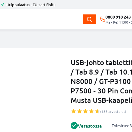
Huippulaatua - EU-sertifioitu
0800 918 243
Ma - Pe: 11:00 -
USB-johto tablett
/ Tab 8.9 / Tab 10.1
N8000 / GT-P3100 
P7500 - 30 Pin Con
Musta USB-kaapel
(138 arvostelut)
Varastossa
Toimitus: 3