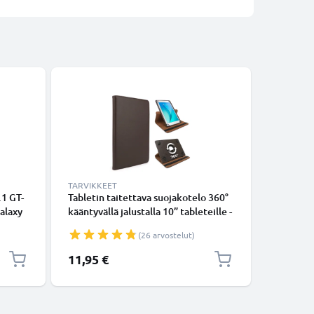
-5%
TARVIKKEET
TARVIKKE
.1 GT-
Tabletin taitettava suojakotelo 360°
Tabletin 
alaxy
kääntyvällä jalustalla 10” tableteille -
kääntyväl
0
ruskea keinonahkainen tabletin
musta ke
(26 arvostelut)
kiltä
kotelo tuotemerkiltä subtel
kotelo t
Erikoishi
11,95 €
11,35 €