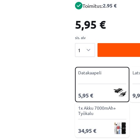
2.95 €
Toimitus:
5,95 €
sis. alv
Määrä
Datakaapeli
Lat
5,95 €
9,9
1x Akku 7000mAh+
Työkalu
34,95 €