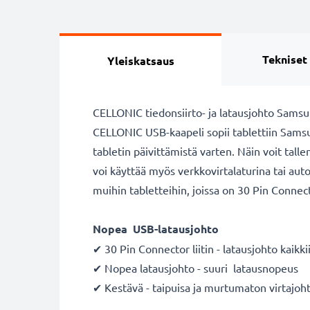
Tekniset
Yleiskatsaus
CELLONIC tiedonsiirto- ja latausjohto Samsun
CELLONIC USB-kaapeli sopii tablettiin Samsun
tabletin päivittämistä varten. Näin voit tall
voi käyttää myös verkkovirtalaturina tai aut
muihin tabletteihin, joissa on 30 Pin Connecto
Nopea USB-latausjohto
✔ 30 Pin Connector liitin - latausjohto kaikki
✔ Nopea latausjohto - suuri latausnopeus
✔ Kestävä - taipuisa ja murtumaton virtajo