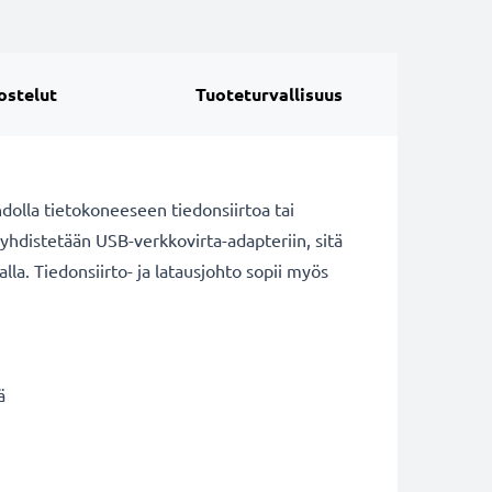
ostelut
Tuoteturvallisuus
dolla tietokoneeseen tiedonsiirtoa tai
o yhdistetään USB-verkkovirta-adapteriin, sitä
a. Tiedonsiirto- ja latausjohto sopii myös
ä