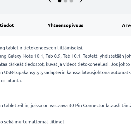
 tiedot
Yhteensopivuus
Arv
g tabletin tietokoneeseen liittämiseksi.
g Galaxy Note 10.1, Tab 8.9, Tab 10.1. Tabletti yhdistetään joh
entaa tärkeät tiedostot, kuvat ja videot tietokoneellesi. Jos joht
on USB-tupakansytytysadapterin kanssa latausjohtona automatkall
r liitäntä.
in tabletteihin, joissa on vastaava 30 Pin Connector latausliitänt
hto sekä murtumattomat liitimet