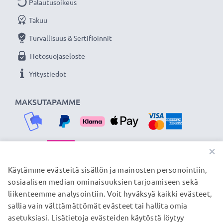
CELLONIC 3 vuoden takuulla!
Palautusoikeus
Takuu
Turvallisuus & Sertifioinnit
Tietosuojaseloste
Yritystiedot
MAKSUTAPAMME
×
TOIMITUSKUMPPANIMME
Käytämme evästeitä sisällön ja mainosten personointiin,
sosiaalisen median ominaisuuksien tarjoamiseen sekä
liikenteemme analysointiin. Voit hyväksyä kaikki evästeet,
sallia vain välttämättömät evästeet tai hallita omia
© subtel.fi 2026
asetuksiasi. Lisätietoja evästeiden käytöstä löytyy
Kaikki hinnat sisältävät arvonlisäveron, mutta ei