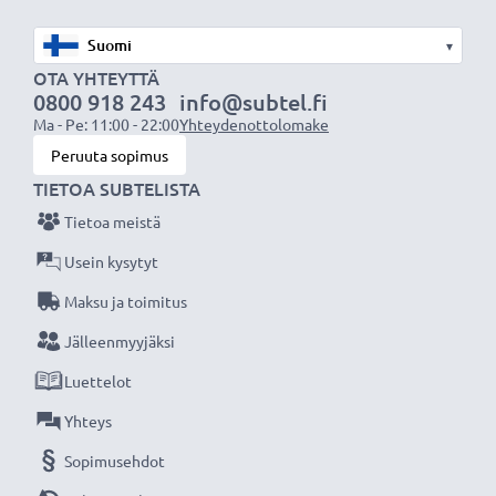
suotimien kiinnittämiseksi
▾
✔ Vastavalosuoja laajakulmaobjektiiveille
OTA YHTEYTTÄ
✔ Voidaan yhdistää linssisuojukseen, objektiivin
0800 918 243
info@subtel.fi
suojukseen tai suotimiin
Ma - Pe: 11:00 - 22:00
Yhteydenottolomake
✔ Yleinen vastavalosuoja kaikkiin objektiivin
Peruuta sopimus
suodinkierteisiin, joissa on sama halkaisija
TIETOA SUBTELISTA
Tietoa meistä
Tekniset tiedot:
Usein kysytyt
Halkaisija:
Ø 39mm
Maksu ja toimitus
Materiaali:
Metalli
Muoto:
Jälleenmyyjäksi
pyöreä
Luettelot
Lisää yksityiskohtia, kontrastia ja väriä
Yhteys
- laajakulmakameran vastavalosuoja pyöreä
Sopimusehdot
suodinkierteeseen kiinnitettävä tuotemerkiltä