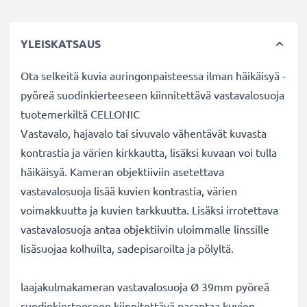
YLEISKATSAUS
Ota selkeitä kuvia auringonpaisteessa ilman häikäisyä -
pyöreä suodinkierteeseen kiinnitettävä vastavalosuoja
tuotemerkiltä CELLONIC
Vastavalo, hajavalo tai sivuvalo vähentävät kuvasta
kontrastia ja värien kirkkautta, lisäksi kuvaan voi tulla
häikäisyä. Kameran objektiiviin asetettava
vastavalosuoja lisää kuvien kontrastia, värien
voimakkuutta ja kuvien tarkkuutta. Lisäksi irrotettava
vastavalosuoja antaa objektiivin uloimmalle linssille
lisäsuojaa kolhuilta, sadepisaroilta ja pölyltä.
laajakulmakameran vastavalosuoja Ø 39mm pyöreä
suodinkierteeseen kiinnitettävä parantaa kuvien