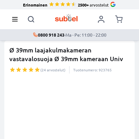
Erinomainen
2500+
arvostelut
0800 918 243
·
Ma - Pe: 11:00 - 22:00
Ø 39mm laajakulmakameran
vastavalosuoja Ø 39mm kameraan Univ
...
lisää
(24 arvostelut)
Tuotenumero: 923765