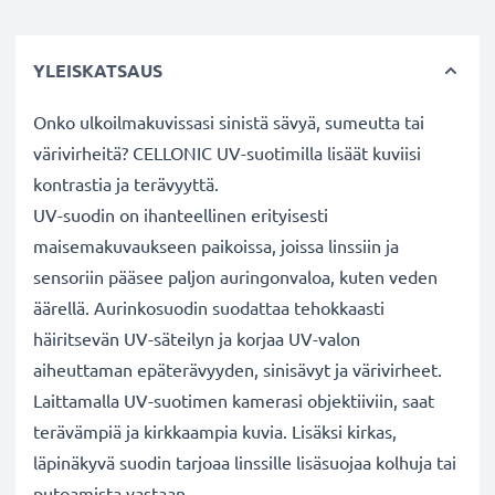
YLEISKATSAUS
Onko ulkoilmakuvissasi sinistä sävyä, sumeutta tai
värivirheitä? CELLONIC UV-suotimilla lisäät kuviisi
kontrastia ja terävyyttä.
UV-suodin on ihanteellinen erityisesti
maisemakuvaukseen paikoissa, joissa linssiin ja
sensoriin pääsee paljon auringonvaloa, kuten veden
äärellä. Aurinkosuodin suodattaa tehokkaasti
häiritsevän UV-säteilyn ja korjaa UV-valon
aiheuttaman epäterävyyden, sinisävyt ja värivirheet.
Laittamalla UV-suotimen kamerasi objektiiviin, saat
terävämpiä ja kirkkaampia kuvia. Lisäksi kirkas,
läpinäkyvä suodin tarjoaa linssille lisäsuojaa kolhuja tai
putoamista vastaan.