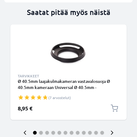
Saatat pitää myös näistä
TARVIKKEET
Ø 40.5mm laajakulmakameran vastavalosuoja Ø
40.5mm kameraan Universal Ø 40.5mm -
suodinkierteeseen kiinnitettävä pyöreä
(7 arvostelut)
vastavalosuoja tuotemerkiltä CELLONIC
8,95 €