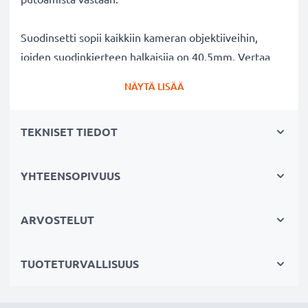
Suodinsetti sopii kaikkiin kameran objektiiveihin,
joiden suodinkierteen halkaisija on 40.5mm. Vertaa
objektiivisi merkkiä tuotteemme
NÄYTÄ LISÄÄ
yhteensopivuustietoihin.
TEKNISET TIEDOT
Parempi kuvanlaatu väreistä tai
valotuksesta tinkimättä:
✔ Terävämpiä ja kirkkaampia kuvia: korjaa UV-valon
YHTEENSOPIVUUS
aiheuttaman epäterävyyden, sinisävyt ja värivirheet
✔ Alkuperäinen värintoisto: kirkas suodin,
ARVOSTELUT
värineutraali lasi
✔ Maksimaalinen valonläpäisy: ei valotusajan
TUOTETURVALLISUUS
pidentämistä
✔ Estää heijastuksia