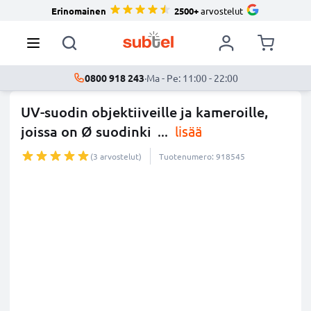
Erinomainen
2500+
arvostelut
0800 918 243
·
Ma - Pe: 11:00 - 22:00
UV-suodin objektiiveille ja kameroille,
joissa on Ø suodinki
...
lisää
(3 arvostelut)
Tuotenumero: 918545