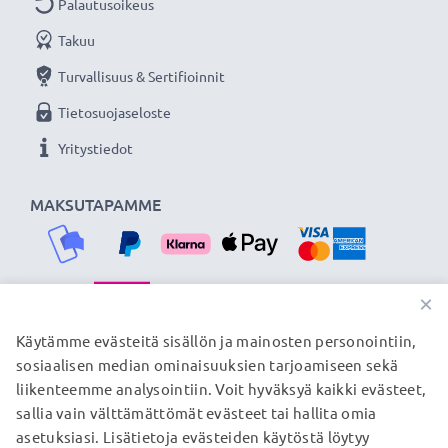
Palautusoikeus
Takuu
Turvallisuus & Sertifioinnit
Tietosuojaseloste
Yritystiedot
MAKSUTAPAMME
×
TOIMITUSKUMPPANIMME
Käytämme evästeitä sisällön ja mainosten personointiin,
sosiaalisen median ominaisuuksien tarjoamiseen sekä
liikenteemme analysointiin. Voit hyväksyä kaikki evästeet,
sallia vain välttämättömät evästeet tai hallita omia
© subtel.fi 2026
asetuksiasi. Lisätietoja evästeiden käytöstä löytyy
Kaikki hinnat sisältävät arvonlisäveron, mutta ei