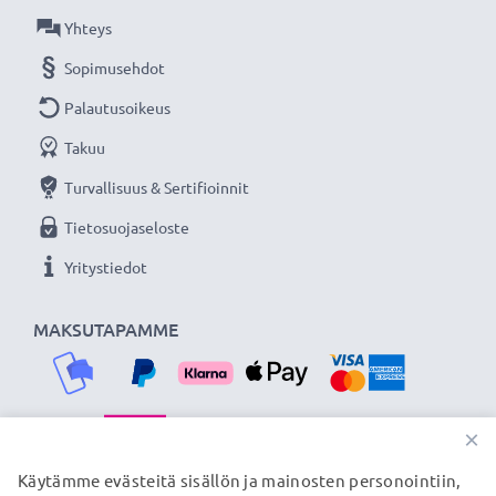
Yhteys
Lisää yksityiskohtia, kontrastia ja väriä
Sopimusehdot
- Vastavalosuoja kukkamalli / tulppaani / terälehti
bajonetti tuotemerkiltä CELLONIC 3 vuoden
Palautusoikeus
takuulla!
Takuu
Turvallisuus & Sertifioinnit
Tietosuojaseloste
Yritystiedot
MAKSUTAPAMME
×
TOIMITUSKUMPPANIMME
Käytämme evästeitä sisällön ja mainosten personointiin,