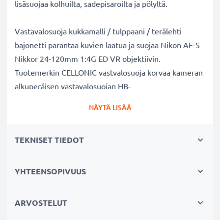
lisäsuojaa kolhuilta, sadepisaroilta ja pölyltä.
Vastavalosuoja kukkamalli / tulppaani / terälehti
bajonetti parantaa kuvien laatua ja suojaa Nikon AF-S
Nikkor 24-120mm 1:4G ED VR objektiivin.
Tuotemerkin CELLONIC vastvalosuoja korvaa kameran
alkuperäisen vastavalosuojan HB-
53. Muovi materiaalina.
NÄYTÄ LISÄÄ
Vastavalosuoja HB-53 kukkamalli / tulppaani / terälehti
TEKNISET TIEDOT
bajonetti tuotemerkiltä CELLONIC
✔ 100% yhteensopiva Nikon kameraan
✔ Lisää värien syvyyttä, kontrastia ja yksityiskohtia
YHTEENSOPIVUUS
✔ Sopii objektiiveihin: zoomobjektiivi, teleobjektiivi,
makro-objektiivi ja muotokuvaobjektiivi
ARVOSTELUT
✔ Vähentää taustavaloa, sivuvaloa ja linssiin tulevaa