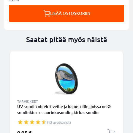
LISÄÄ OSTOSKORIIN
Saatat pitää myös näistä
TARVIKKEET
UV-suodin objektiiveille ja kameroille, joissa on Ø
suodinkierre - aurinkosuodin, kirkas suodin
(12 arvostelut)
9,95 €