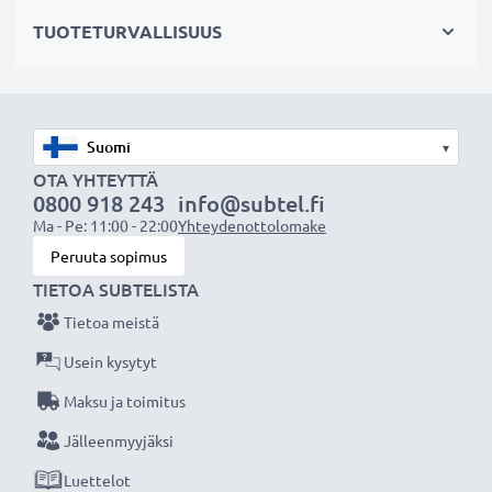
hajavaloa
TUOTETURVALLISUUS
✔ Suojaa linssiä sateelta, pölyltä sekä muilta tahroilta
ja iskuilta
✔ Tämä vastavalosuoja vastaa alkuperäistä
vastavalosuojaa
▾
✔ Vastavalosuoja muotokuva- ja teleobjektiiveille
OTA YHTEYTTÄ
✔ Voidaan yhdistää linssisuojukseen, objektiivin
0800 918 243
info@subtel.fi
suojukseen tai suotimiin
Ma - Pe: 11:00 - 22:00
Yhteydenottolomake
✔ Muotoiltu bajonetti-vastavalosuoja
Peruuta sopimus
bajonettikiinnityksellä, sopii vain tiettyihin
TIETOA SUBTELISTA
objektiiveihin
Tietoa meistä
✔ Ei sovellu super-, ultra- tai laajakulmaobjektiiveille
Usein kysytyt
Maksu ja toimitus
Tekniset tiedot:
Materiaali:
Muovi
Jälleenmyyjäksi
Muoto:
kukkamalli / tulppaani / terälehti
Luettelot