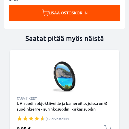
LISÄÄ OSTOSKORIIN
Saatat pitää myös näistä
TARVIKKEET
UV-suodin objektiiveille ja kameroille, joissa on Ø
suodinkierre - aurinkosuodin, kirkas suodin
(12 arvostelut)
9,95 €