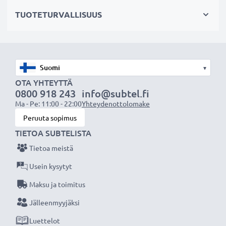
hajavaloa
TUOTETURVALLISUUS
✔ Suojaa linssiä sateelta, pölyltä sekä muilta tahroilta
ja iskuilta
✔ Tämä vastavalosuoja vastaa alkuperäistä
vastavalosuojaa
▾
✔ Vastavalosuoja muotokuva- ja teleobjektiiveille
OTA YHTEYTTÄ
✔ Voidaan yhdistää linssisuojukseen, objektiivin
0800 918 243
info@subtel.fi
suojukseen tai suotimiin
Ma - Pe: 11:00 - 22:00
Yhteydenottolomake
✔ Muotoiltu bajonetti-vastavalosuoja
Peruuta sopimus
bajonettikiinnityksellä, sopii vain tiettyihin
TIETOA SUBTELISTA
objektiiveihin
Tietoa meistä
Usein kysytyt
Tekniset tiedot:
Maksu ja toimitus
Materiaali:
Muovi
Muoto:
kukkamalli / tulppaani / terälehti
Jälleenmyyjäksi
Luettelot