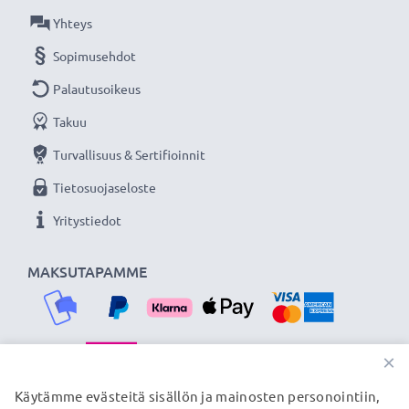
Lisää yksityiskohtia, kontrastia ja väriä
Yhteys
- Vastavalosuoja kukkamalli / tulppaani / terälehti
Sopimusehdot
bajonetti tuotemerkiltä CELLONIC 3 vuoden
takuulla!
Palautusoikeus
Takuu
Turvallisuus & Sertifioinnit
Tietosuojaseloste
Yritystiedot
MAKSUTAPAMME
×
TOIMITUSKUMPPANIMME
Käytämme evästeitä sisällön ja mainosten personointiin,