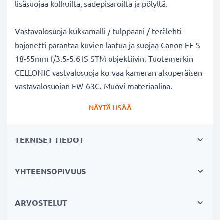
lisäsuojaa kolhuilta, sadepisaroilta ja pölyltä.
Vastavalosuoja kukkamalli / tulppaani / terälehti
bajonetti parantaa kuvien laatua ja suojaa Canon EF-S
18-55mm f/3.5-5.6 IS STM objektiivin. Tuotemerkin
CELLONIC vastvalosuoja korvaa kameran alkuperäisen
vastavalosuojan EW-63C. Muovi materiaalina.
NÄYTÄ LISÄÄ
Vastavalosuoja EW-63C kukkamalli / tulppaani /
terälehti bajonetti tuotemerkiltä CELLONIC
TEKNISET TIEDOT
✔ 100% yhteensopiva Canon kameraan
✔ Lisää värien syvyyttä, kontrastia ja yksityiskohtia
✔ Sopii objektiiveihin: zoomobjektiivi, teleobjektiivi,
YHTEENSOPIVUUS
makro-objektiivi ja muotokuvaobjektiivi
✔ Vähentää taustavaloa, sivuvaloa ja linssiin tulevaa
ARVOSTELUT
hajavaloa