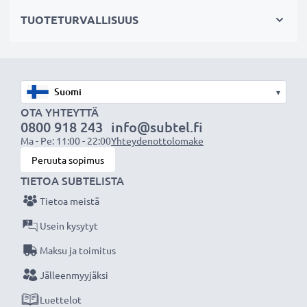
✔ Suojaa linssiä sateelta, pölyltä sekä muilta tahroilta
TUOTETURVALLISUUS
ja iskuilta
✔ Tämä vastavalosuoja vastaa alkuperäistä
vastavalosuojaa
✔ Vastavalosuoja muotokuva- ja teleobjektiiveille
▾
✔ Voidaan yhdistää linssisuojukseen, objektiivin
OTA YHTEYTTÄ
suojukseen tai suotimiin
0800 918 243
info@subtel.fi
✔ Muotoiltu bajonetti-vastavalosuoja
Ma - Pe: 11:00 - 22:00
Yhteydenottolomake
bajonettikiinnityksellä, sopii vain tiettyihin
Peruuta sopimus
objektiiveihin
TIETOA SUBTELISTA
✔ Ei sovellu super-, ultra- tai laajakulmaobjektiiveille
Tietoa meistä
Usein kysytyt
Tekniset tiedot:
Maksu ja toimitus
Materiaali:
Muovi
Muoto:
kukkamalli / tulppaani / terälehti
Jälleenmyyjäksi
Luettelot