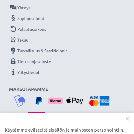
Lisää yksityiskohtia, kontrastia ja väriä
Yhteys
- Vastavalosuoja kukkamalli / tulppaani / terälehti
Sopimusehdot
bajonetti tuotemerkiltä CELLONIC 3 vuoden
takuulla!
Palautusoikeus
Takuu
Turvallisuus & Sertifioinnit
Tietosuojaseloste
Yritystiedot
MAKSUTAPAMME
×
TOIMITUSKUMPPANIMME
Käytämme evästeitä sisällön ja mainosten personointiin,