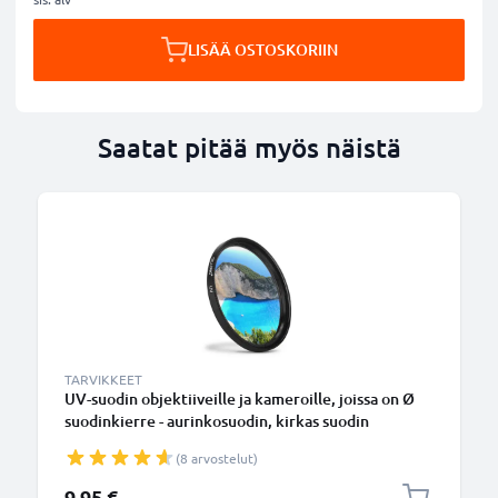
LISÄÄ OSTOSKORIIN
Saatat pitää myös näistä
TARVIKKEET
UV-suodin objektiiveille ja kameroille, joissa on Ø
suodinkierre - aurinkosuodin, kirkas suodin
(8 arvostelut)
9,95 €