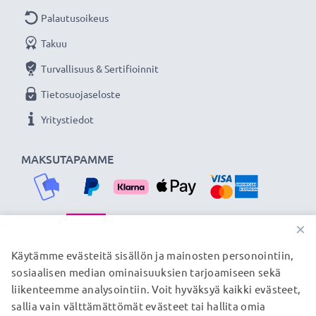
CELLONIC 3 vuoden takuulla!
Palautusoikeus
Takuu
Turvallisuus & Sertifioinnit
Tietosuojaseloste
Yritystiedot
MAKSUTAPAMME
×
TOIMITUSKUMPPANIMME
Käytämme evästeitä sisällön ja mainosten personointiin,
sosiaalisen median ominaisuuksien tarjoamiseen sekä
liikenteemme analysointiin. Voit hyväksyä kaikki evästeet,
sallia vain välttämättömät evästeet tai hallita omia
© subtel.fi 2026