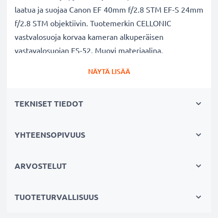
laatua ja suojaa Canon EF 40mm f/2.8 STM EF-S 24mm
f/2.8 STM objektiivin. Tuotemerkin CELLONIC
vastvalosuoja korvaa kameran alkuperäisen
vastavalosuojan ES-52. Muovi materiaalina.
NÄYTÄ LISÄÄ
Vastavalosuoja ES-52 pyöreä bajonetti tuotemerkiltä
CELLONIC
TEKNISET TIEDOT
✔ 100% yhteensopiva Canon kameraan
✔ Lisää värien syvyyttä, kontrastia ja yksityiskohtia
✔ Sopii objektiiveihin: zoomobjektiivi, teleobjektiivi,
YHTEENSOPIVUUS
makro-objektiivi ja muotokuvaobjektiivi
✔ Vähentää taustavaloa, sivuvaloa ja linssiin tulevaa
ARVOSTELUT
hajavaloa
✔ Suojaa linssiä sateelta, pölyltä sekä muilta tahroilta
TUOTETURVALLISUUS
ja iskuilta
✔ Vastavalosuojassa on oma kierre linssisuojuksen tai