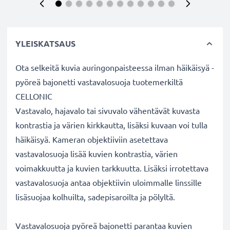
YLEISKATSAUS
Ota selkeitä kuvia auringonpaisteessa ilman häikäisyä -
pyöreä bajonetti vastavalosuoja tuotemerkiltä
CELLONIC
Vastavalo, hajavalo tai sivuvalo vähentävät kuvasta
kontrastia ja värien kirkkautta, lisäksi kuvaan voi tulla
häikäisyä. Kameran objektiiviin asetettava
vastavalosuoja lisää kuvien kontrastia, värien
voimakkuutta ja kuvien tarkkuutta. Lisäksi irrotettava
vastavalosuoja antaa objektiivin uloimmalle linssille
lisäsuojaa kolhuilta, sadepisaroilta ja pölyltä.
Vastavalosuoja pyöreä bajonetti parantaa kuvien