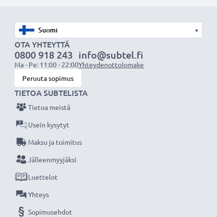
suotimien kiinnittämiseksi
✔ Tämä vastavalosuoja vastaa alkuperäistä
▾
vastavalosuojaa
OTA YHTEYTTÄ
✔ Vastavalosuoja muotokuva- ja teleobjektiiveille
0800 918 243
info@subtel.fi
✔ Voidaan yhdistää linssisuojukseen, objektiivin
Ma - Pe: 11:00 - 22:00
Yhteydenottolomake
suojukseen tai suotimiin
Peruuta sopimus
✔ Muotoiltu bajonetti-vastavalosuoja
TIETOA SUBTELISTA
bajonettikiinnityksellä, sopii vain tiettyihin
Tietoa meistä
objektiiveihin
Usein kysytyt
Maksu ja toimitus
Tekniset tiedot:
Materiaali:
Muovi
Jälleenmyyjäksi
Muoto:
pyöreä
Luettelot
Yhteys
Lisää yksityiskohtia, kontrastia ja väriä
Sopimusehdot
- Vastavalosuoja pyöreä bajonetti tuotemerkiltä