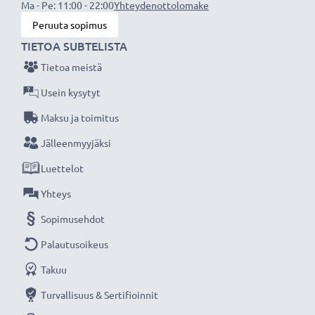
Ma - Pe: 11:00 - 22:00
Yhteydenottolomake
Lähtöjännite / Output Volttia:
5V
Peruuta sopimus
Ampeeri / Output ampeeri:
1A / 1000mA
TIETOA SUBTELISTA
Teho / Power Watt:
5W
Tietoa meistä
Kaapelin pituus:
1.1m
Usein kysytyt
★ 3 vuoden takuu ★
Maksu ja toimitus
Olemme vuonna 2004 perustettu kansainvälinen
Jälleenmyyjäksi
verkkokauppa, joka tarjoaa laadukkaita tuotteita, ja
siksi tarjoamme 36 kuukauden takuun!
Luettelot
Yhteys
Sopimusehdot
Palautusoikeus
Takuu
Turvallisuus & Sertifioinnit