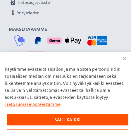
Tietosuojaseloste
Yritystiedot
MAKSUTAPAMME
×
TOIMITUSKUMPPANIMME
Käytämme evästeitä sisällön ja mainosten personointiin,
sosiaalisen median ominaisuuksien tarjoamiseen sekä
liikenteemme analysointiin. Voit hyväksyä kaikki evästeet,
sallia vain välttämättömät evästeet tai hallita omia
© subtel.fi 2026
asetuksiasi. Lisätietoja evästeiden käytöstä löytyy
Kaikki hinnat sisältävät arvonlisäveron, mutta ei
toimituskuluja. Kaikki sivuillamme mainitut tavaramerkit ovat
Tietosuojaselosteestamme
.
omistajiensa rekisteröimiä tavaramerkkejä, ja ne mainitaan
verkkosivuillamme ainoastaan tuotteitamme koskevan
SALLI KAIKKI
tiedon vuoksi.