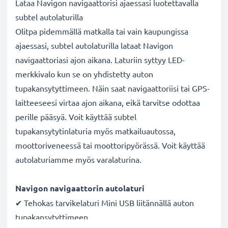
Lataa Navigon navigaattorisi ajaessasi luotettavalla
subtel autolaturilla
Olitpa pidemmällä matkalla tai vain kaupungissa
ajaessasi, subtel autolaturilla lataat Navigon
navigaattoriasi ajon aikana. Laturiin syttyy LED-
merkkivalo kun se on yhdistetty auton
tupakansytyttimeen. Näin saat navigaattoriisi tai GPS-
laitteeseesi virtaa ajon aikana, eikä tarvitse odottaa
perille pääsyä. Voit käyttää subtel
tupakansytytinlaturia myös matkailuautossa,
moottoriveneessä tai moottoripyörässä. Voit käyttää
autolaturiamme myös varalaturina.
Navigon navigaattorin autolaturi
✔ Tehokas tarvikelaturi Mini USB liitännällä auton
tupakansytyttimeen