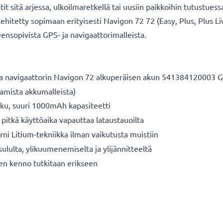
it sitä arjessa, ulkoilmaretkellä tai uusiin paikkoihin tutustues
kehitetty sopimaan erityisesti Navigon 72 72 (Easy, Plus, Plus L
eensopivista GPS- ja navigaattorimalleista.
aa navigaattorin Navigon 72 alkuperäisen akun 54138412000
aamista akkumalleista)
kku, suuri 1000mAh kapasiteetti
 pitkä käyttöaika vapauttaa lataustauoilta
ni Litium-tekniikka ilman vaikutusta muistiin
sululta, ylikuumenemiselta ja ylijännitteeltä
nen kenno tutkitaan erikseen