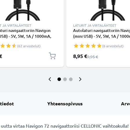
T JA VIRTALÄHTEET
LATURIT JA VIRTALÄHTEET
turi navigaattoriin Navigon
Autolaturi navigaattoriin Navi
USB) - 5V, 5W, 1A / 1000mA,
(mini USB) - 5V, 5W, 1A / 100
nsytytinlaturin johto 1.1m
tupakansytytinlaturin johto 1
(62 arvostelut)
(6 arvostelut)
Erikoishinta
€
8,95 €
Normaali hinta
9,95 €
 tiedot
Yhteensopivuus
Arv
- uutta virtaa Navigon 72 navigaattoriisi CELLONIC vaihtoakulla!