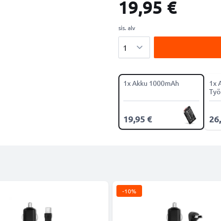
19,95 €
sis. alv
Määrä
1x Akku 1000mAh
1x 
Työ
19,95 €
26
-10%