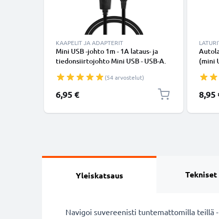
KAAPELIT JA ADAPTERIT
LATURI
Mini USB -johto 1m - 1A lataus- ja
Autola
tiedonsiirtojohto Mini USB - USB-A.
(mini 
Musta PVC USB-kaapeli
tupaka
(54 arvostelut)
6,95 €
8,95 
Tekniset
Yleiskatsaus
Navigoi suvereenisti tuntemattomilla teillä 