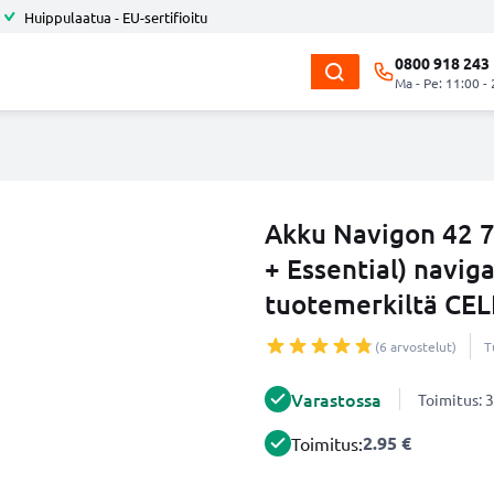
Huippulaatua - EU-sertifioitu
0800 918 243
Ma - Pe: 11:00 -
Akku Navigon 42 7
+ Essential) navig
tuotemerkiltä CE
(6 arvostelut)
T
Varastossa
Toimitus: 3
2.95 €
Toimitus: