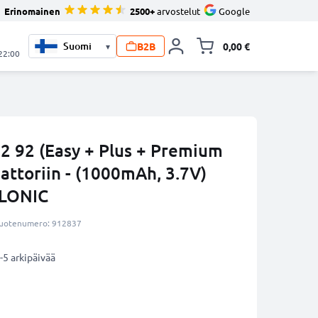
Erinomainen
2500+
arvostelut
Google
B2B
0,00 €
▾
Vaihda miniva
 22:00
2 92 (Easy + Plus + Premium
aattoriin - (1000mAh, 3.7V)
LLONIC
uotenumero: 912837
-5 arkipäivää