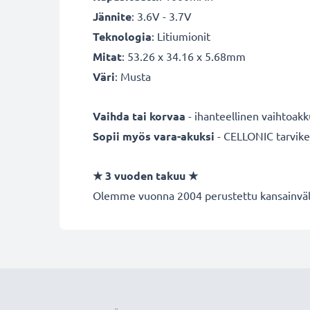
Jännite
: 3.6V - 3.7V
Teknologia
: Litiumionit
Mitat
: 53.26 x 34.16 x 5.68mm
Väri
: Musta
Vaihda tai korvaa
- ihanteellinen vaihtoakku
Sopii myös vara-akuksi
- CELLONIC tarvikea
★
3 vuoden takuu
★
Olemme vuonna 2004 perustettu kansainvälin