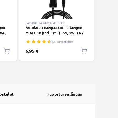
LATURIT JA VIRTALÄHTEET
LATURIT 
gon
Autolaturi navigaattoriin Navigon
Laturi na
0mA,
mini-USB (incl. TMC) - 5V, 5W, 1A /
Plus, 92 
.1m
1000mA, tupakansytytinlaturin johto
Easy, 40 
(23 arvostelut)
1.1m
1000mA, 
6,95 €
11,95 €
ostelut
Tuoteturvallisuus