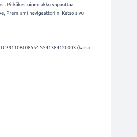
sasi. Pitkäkestoinen akku vapauttaa
ive, Premium) navigaattoriin. Katso sivu
3 GTC39110BL08554 S541384120003 (katso