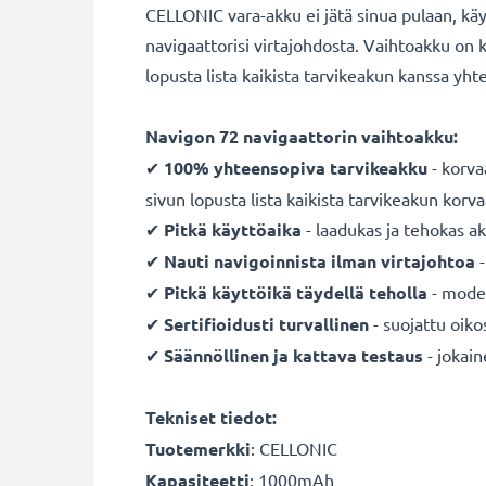
CELLONIC vara-akku ei jätä sinua pulaan, käyt
navigaattorisi virtajohdosta. Vaihtoakku on 
lopusta lista kaikista tarvikeakun kanssa yht
Navigon 72 navigaattorin vaihtoakku:
✔
100% yhteensopiva
tarvikeakku
- korv
sivun lopusta lista kaikista tarvikeakun korv
✔
Pitkä käyttöaika
- laadukas ja tehokas a
✔
Nauti navigoinnista ilman virtajohtoa
-
✔
Pitkä käyttöikä täydellä teholla
- moder
✔
Sertifioidusti turvallinen
- suojattu oiko
✔
Säännöllinen ja kattava testaus
- jokai
Tekniset tiedot:
Tuotemerkki
:
CELLONIC
Kapasiteetti
: 1000mAh