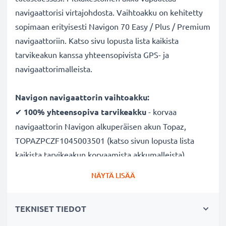
navigaattorisi virtajohdosta. Vaihtoakku on kehitetty
sopimaan erityisesti Navigon 70 Easy / Plus / Premium
navigaattoriin. Katso sivu lopusta lista kaikista
tarvikeakun kanssa yhteensopivista GPS- ja
navigaattorimalleista.
Navigon navigaattorin vaihtoakku:
✔
100% yhteensopiva
tarvikeakku
- korvaa
navigaattorin Navigon alkuperäisen akun Topaz,
TOPAZPCZF1045003501 (katso sivun lopusta lista
kaikista tarvikeakun korvaamista akkumalleista)
✔
Pitkä käyttöaika
- laadukas ja tehokas akku, suuri
NÄYTÄ LISÄÄ
1200mAh kapasiteetti
✔
Nauti navigoinnista ilman virtajohtoa
- pitkä
TEKNISET TIEDOT
käyttöaika vapauttaa lataustauoilta