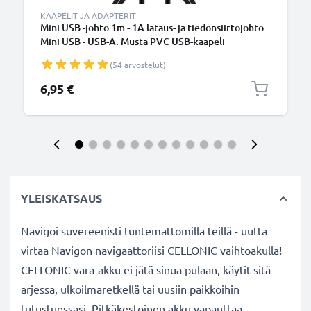
KAAPELIT JA ADAPTERIT
Mini USB -johto 1m - 1A lataus- ja tiedonsiirtojohto
Mini USB - USB-A. Musta PVC USB-kaapeli
(54 arvostelut)
6,95 €
YLEISKATSAUS
Navigoi suvereenisti tuntemattomilla teillä - uutta
virtaa Navigon navigaattoriisi CELLONIC vaihtoakulla!
CELLONIC vara-akku ei jätä sinua pulaan, käytit sitä
arjessa, ulkoilmaretkellä tai uusiin paikkoihin
tutustuessasi. Pitkäkestoinen akku vapauttaa