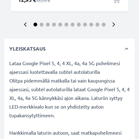
Normaali hinta
16,95 €
YLEISKATSAUS
Lataa Google Pixel 5, 4, 4 XL, 4a, 4a 5G puhelimesi
ajaessasi luotettavalla subtel autolaturilla
Olitpa pidemmällä matkalla tai vain kaupungissa
ajaessasi, subtel autolaturilla lataat Google Pixel 5, 4, 4
XL, 4a, 4a 5G kännykkäsi ajon aikana. Laturiin syttyy
LED-merkkivalo kun se on yhdistetty auton
tupakansytyttimeen.
Hankkimalla laturin autoon, saat matkapuhelimeesi