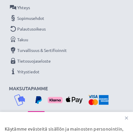
★ 3 vuoden takuu ★
Yhteys
Olemme vuonna 2004 perustettu kansainvälinen
Sopimusehdot
verkkokauppa, joka tarjoaa laadukkaita tuotteita, ja
Palautusoikeus
siksi tarjoamme 36 kuukauden takuun!
Takuu
Turvallisuus & Sertifioinnit
Tietosuojaseloste
Yritystiedot
MAKSUTAPAMME
×
TOIMITUSKUMPPANIMME
Käytämme evästeitä sisällön ja mainosten personointiin,