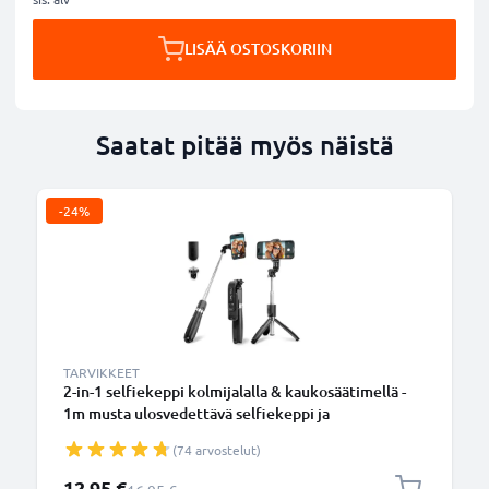
LISÄÄ OSTOSKORIIN
Saatat pitää myös näistä
-24%
TARVIKKEET
2-in-1 selfiekeppi kolmijalalla & kaukosäätimellä -
1m musta ulosvedettävä selfiekeppi ja
kokoontaitettava kolmijalka bluetooth-
(74 arvostelut)
kaukosäätimellä puhelimelle ja kameralle -
iPhonelle, GoProlle, Androidille ynm.
Erikoishinta
12,95 €