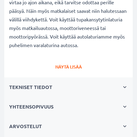
virtaa jo ajon aikana, eikä tarvitse odottaa perille
pääsyä. Näin myös matkalaiset saavat niin halutessaan
välillä viihdykettä. Voit käyttää tupakansytytinlaturia
myös matkailuautossa, moottoriveneessä tai
moottoripyörässä. Voit käyttää autolaturiamme myös
puhelimen varalaturina autossa.
Google
Pixel 5, 4, 4 XL, 4a, 4a 5G p
uhelimen
NÄYTÄ LISÄÄ
autolaturi
✔ Tehokas tarvikelaturi USB C Type C liitännällä
TEKNISET TIEDOT
auton tupakansytyttimeen
✔ Laadukas: taipuisa ja murtumaton latauskaapeli
ja murtumaton liitin
YHTEENSOPIVUUS
✔ Moderni teknologia ja nopea lataus
✔ Turvallinen: suojattu oikosululta, ylikuumenemiselta
ARVOSTELUT
ja ylijännitteeltä, automaattinen virrankatkaisu