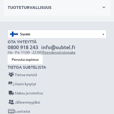
Valitse CELLONIC, etkä tingi laadusta. Tilaa nyt!
TUOTETURVALLISUUS
▾
OTA YHTEYTTÄ
0800 918 243
info@subtel.fi
Ma - Pe: 11:00 - 22:00
Yhteydenottolomake
Peruuta sopimus
TIETOA SUBTELISTA
Tietoa meistä
Usein kysytyt
Maksu ja toimitus
Jälleenmyyjäksi
Luettelot