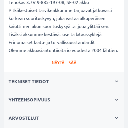
Tehokas 3.7V 9-885-197-08, SF-02 akku
Pitkäkestoiset tarvikeakkumme tarjoavat jatkuvasti
korkean suorituskyvyn, joka vastaa alkuperäisen
kaiuttimen akun suorituskykyä tai jopa ylittää sen.
Lisäksi akkumme kestävät useita lataussyklejä.
Erinomaiset laatu- ja turvallisuusstandardit
Olemme akkuasiantuntijoita jo vuodesta 2004 lähtien.
Kaikki akkumme testataan tarkasti, jotta ne täyttävät
NÄYTÄ LISÄÄ
kokonaan korkeimmat EU-standardit ja enemmänkin -
siksi akuillamme on 3 vuoden takuu.
TEKNISET TIEDOT
Kestävä valinta
Jos laitteesi akku on heikko, vaihda akku, älä laitettasi.
Fiksumpi, edullisempi ja ympäristöystävällisempi
YHTEENSOPIVUUS
valinta. Näin säästät rahaa ja pienennät
ympäristöjalanjälkeäsi. Akkumme sopii erinomaisesti
ARVOSTELUT
vaihtoakuksi alkuperäisen akun sijaan tai vara-akuksi.